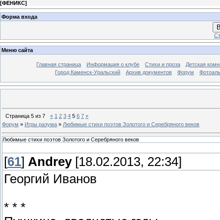
[
ФЕНИКС
]
Форма входа
В
Ст
Меню сайта
Главная страница
Информация о клубе
Стихи и проза
Детская комн
Город Каменск-Уральский
Архив документов
Форум
Фотоал
Страница
5
из
7
«
1
2
3
4
5
6
7
»
Форум
»
Игры разума
»
Любимые стихи поэтов Золотого и Серебряного веков
Любимые стихи поэтов Золотого и Серебряного веков
[
61
]
Andrey
[18.02.2013, 22:34]
Георгий Иванов
* * *