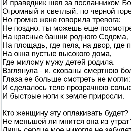
И праведник шел за посланником Бо
Огромный и светлый, по черной горе
Но громко жене говорила тревога:
Не поздно, ты можешь еще посмотр
На красные башни родного Содома,
На площадь, где пела, на двор, где 
На окна пустые высокого дома,
Где милому мужу детей родила.
Взглянула - и, скованы смертною бо
Глаза ее больше смотреть не могли;
И сделалось тело прозрачною солью
И быстрые ноги к земле приросли.
Кто женщину эту оплакивать будет?
Не меньшей ли мнится она из утрат
Лишь сердце мое никогда не забуде