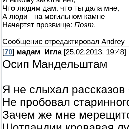
Чт
о
людям дам, чт
о
ты дала мне,
А люди - на могильном камне
Начертят прозвище:
Поэт
.
Сообщение отредактировал
Andrey
[
70
]
мадам_Игла
[25.02.2013, 19:48]
Осип Мандельштам
Я не слыхал рассказов
Не пробовал старинног
Зачем же мне мерещитс
Шотландии кровавая л