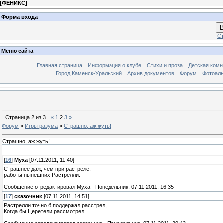
[
ФЕНИКС
]
Форма входа
В
Ст
Меню сайта
Главная страница
Информация о клубе
Стихи и проза
Детская комн
Город Каменск-Уральский
Архив документов
Форум
Фотоал
Страница
2
из
3
«
1
2
3
»
Форум
»
Игры разума
»
Страшно, аж жуть!
Страшно, аж жуть!
[
16
]
Муха
[07.11.2011, 11:40]
Страшнее даж, чем при растреле, -
работы нынешних Растрелли.
Сообщение отредактировал
Муха
-
Понедельник, 07.11.2011, 16:35
[
17
]
сказочник
[07.11.2011, 14:51]
Растрелли точно б поддержал расстрел,
Когда бы Церетели рассмотрел.