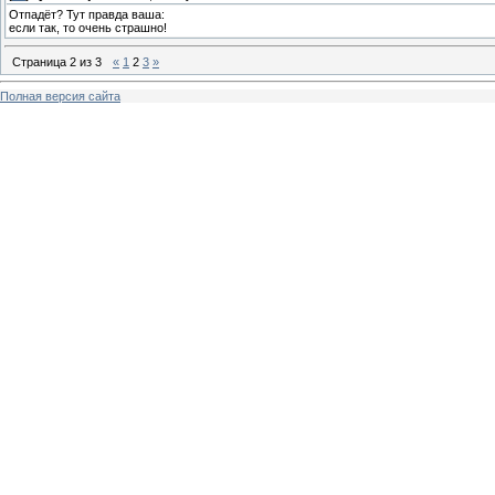
Отпадёт? Тут правда ваша:
если так, то очень страшно!
Страница
2
из
3
«
1
2
3
»
Полная версия сайта