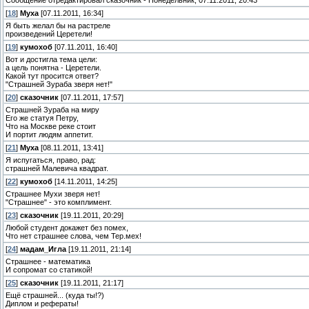
Сообщение отредактировал
сказочник
-
Понедельник, 07.11.2011, 20:43
[
18
]
Муха
[07.11.2011, 16:34]
Я быть желал бы на растреле
произведений Церетели!
[
19
]
кумохоб
[07.11.2011, 16:40]
Вот и достигла тема цели:
а цель понятна - Церетели.
Какой тут просится ответ?
"Страшней Зураба зверя нет!"
[
20
]
сказочник
[07.11.2011, 17:57]
Страшней Зураба на миру
Его же статуя Петру,
Что на Москве реке стоит
И портит людям аппетит.
[
21
]
Муха
[08.11.2011, 13:41]
Я испугаться, право, рад:
страшней Малевича квадрат.
[
22
]
кумохоб
[14.11.2011, 14:25]
Страшнее Мухи зверя нет!
"Страшнее" - это комплимент.
[
23
]
сказочник
[19.11.2011, 20:29]
Любой студент докажет без помех,
Что нет страшнее слова, чем Тер.мех!
[
24
]
мадам_Игла
[19.11.2011, 21:14]
Страшнее - математика
И сопромат со статикой!
[
25
]
сказочник
[19.11.2011, 21:17]
Ещё страшней... (куда ты!?)
Диплом и рефераты!