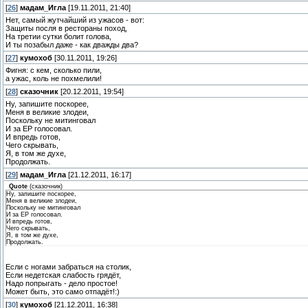
[
26
]
мадам_Игла
[19.11.2011, 21:40]
Нет, самый жутчайший из ужасов - вот:
Защиты посля в рестораны поход,
На третии сутки болит голова,
И ты позабыл даже - как дважды два?
[
27
]
кумохоб
[30.11.2011, 19:26]
Фигня: с кем, сколько пили,
а ужас, коль не похмелили!
[
28
]
сказочник
[20.12.2011, 19:54]
Ну, запишите поскорее,
Меня в великие злодеи,
Поскольку не митинговал
И за ЕР голосовал.
И впредь готов,
Чего скрывать,
Я, в том же духе,
Продолжать.
[
29
]
мадам_Игла
[21.12.2011, 16:17]
Quote
(
сказочник
)
Ну, запишите поскорее,
Меня в великие злодеи,
Поскольку не митинговал
И за ЕР голосовал.
И впредь готов,
Чего скрывать,
Я, в том же духе,
Продолжать.
Если с ногами забраться на столик,
Если недетская слабость грядёт,
Надо попрыгать - дело простое!
Может быть, это само отпадёт!:)
[
30
]
кумохоб
[21.12.2011, 16:38]