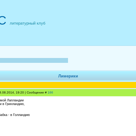
С
литературный клуб
Лимерики
4.08.2014, 19:20 | Сообщение #
166
амой Лапландии
и в Гринландию,
бабка - в Голландию