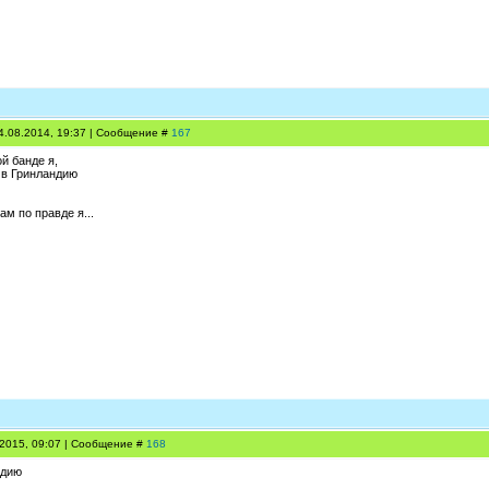
4.08.2014, 19:37 | Сообщение #
167
й банде я,
, в Гринландию
ам по правде я...
.2015, 09:07 | Сообщение #
168
ндию