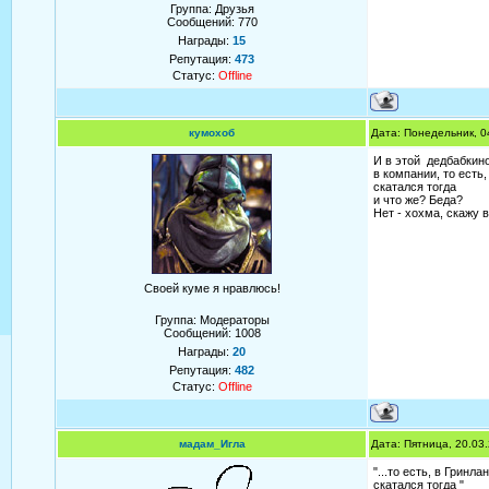
Группа: Друзья
Сообщений:
770
Награды:
15
Репутация:
473
Статус:
Offline
кумохоб
Дата: Понедельник, 0
И в этой дедбабкино
в компании, то есть
скатался тогда
и что же? Беда?
Нет - хохма, скажу в
Своей куме я нравлюсь!
Группа: Модераторы
Сообщений:
1008
Награды:
20
Репутация:
482
Статус:
Offline
мадам_Игла
Дата: Пятница, 20.03
"...то есть, в Гринла
скатался тогда "