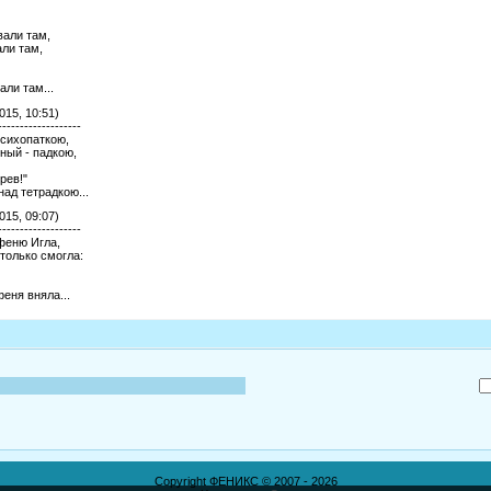
вали там,
ли там,
ли там...
015, 10:51)
-------------------
сихопаткою,
ный - падкою,
рев!"
над тетрадкою...
015, 09:07)
-------------------
феню Игла,
 только смогла:
еня вняла...
Copyright ФЕНИКС © 2007 - 2026