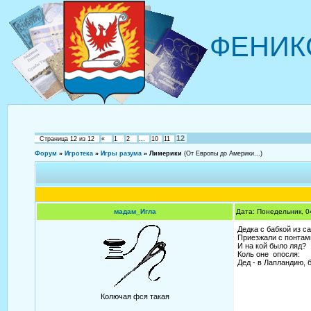
ФЕНИК
12
Страница
12
из
12
«
1
2
…
10
11
Форум
»
Игротека
»
Игры разума
»
Лимерики
(От Европы до Америки...)
мадам_Игла
Дата: Понедельник, 0
Дедка с бабкой из с
Приезжали с понтам
И на кой было ляд?
Коль оне опосля:
Дед - в Лапландию, 
Колючая фся такая