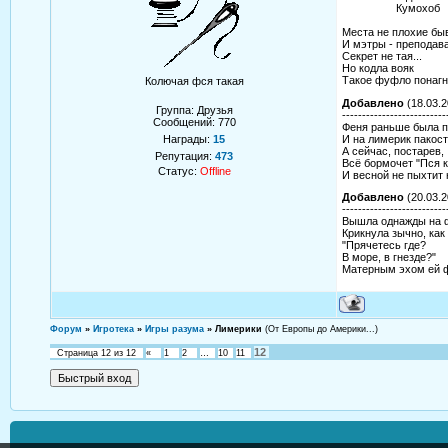
Кумохоб
Места не плохие бы
И мэтры - преподава
Секрет не тая...
Но кодла вояк
Такое фуфло понагна
Колючая фся такая
Добавлено
(18.03.2
Группа: Друзья
--------------------------
Сообщений:
770
Феня раньше была п
И на лимерик пакост
Награды:
15
А сейчас, постарев,
Репутация:
473
Всё бормочет "Пся к
Статус:
Offline
И весной не пыхтит 
Добавлено
(20.03.2
--------------------------
Вышла однажды на 
Крикнула зычно, как
"Прячетесь где?
В море, в гнезде?"
Матерным эхом ей ф
Форум
»
Игротека
»
Игры разума
»
Лимерики
(От Европы до Америки...)
12
Страница
12
из
12
«
1
2
…
10
11