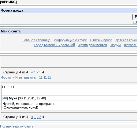
[
ФЕНИКС
]
Форма входа
В
Ст
Меню сайта
Главная страница
Информация о клубе
Стихи и проза
Детская комн
Город Каменск-Уральский
Архив документов
Форум
Фотоал
Страница
4
из
4
«
1
2
3
4
Форум
»
Игры разума
»
11.11.11
11.11.11
[
46
]
Муха
[30.11.2011, 19:40]
Нурляй, мгновенье, ты прекрасно!
(Оюокраденное, ясно!)
Страница
4
из
4
«
1
2
3
4
Полная версия сайта