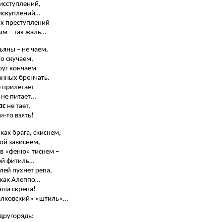
исступлений,
 искуплений…
х преступлений
ым – так жаль…
ьяны – не чаем,
то скучаем,
друг кончаем
анных бренчать.
е прилетает
 не питает…
ас
не тает,
и-то взять!
как брага, скиснем,
кой зависнем,
в «феню» тиснем –
ой фитиль…
ей пухнет репа,
 как Алеппо…
аша скрепа!
алковский» «штиль»…
другорядь: