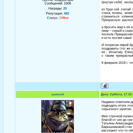
(внутри себя) несё
Сообщений:
1008
Награды:
20
из Трои сей (читай: 
стиха, поэмы, може
Репутация:
482
стремиться эллино
Статус:
Offline
Прекрасную распол
и бросить мир к её 
(мир – серый и сыро
посколь Прекрасная
и есть поэзия сама!
И потрясая лирой бр
поздравить (тот же х
её - Игнатову Елен
с таким прекрасны
8 февраля 2018 г. чт
кумохоб
Дата: Суббота, 17.02
Недавно отметили де
подводить итоги это
серьёзного занятия..
Мне строчкой палис
благой от сих до сих
Татьяны Александр
Барышниковой стих
расскажет что-то об