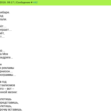
.2019, 08:17 | Сообщение #
442
зибаре.
вод
пали.
оёт…
 играет…
ёт,
ет…
…
гер…
а Мок
едряге...
он
ез рекламы
арнизон…
программы…
в год
атаклизмов
то – вот –
инной жизни:
оплотишь
 представишь,
олетишь,
трочку вставишь.