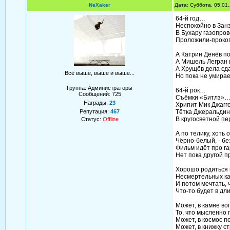
NeXaker
Дата: Суббота, 05.01
64-й год…
Неспокойно в Зан
В Бухару газопро
Проложили-проко
А Катрин Денёв п
А Мишель Легран
А Хрущёв дела сда
Всё выше, выше и выше...
Но пока не умира
Группа: Администраторы
64-й рок…
Сообщений:
725
Съёмки «Битлз»
Награды:
23
Хрипит Мик Джаг
Репутация:
467
Тётка Джеральдин
В кругосветной пер
Статус:
Offline
А по телику, хоть 
Чёрно-белый, - б
Фильм идёт про г
Нет пока другой 
Хорошо родиться 
Несмертельных к
И потом мечтать, ч
Что-то будет в дл
Может, в камне в
То, что мысленно
Может, в космос п
Может, в книжку с