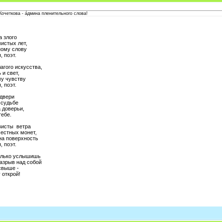
очеткова - а́дмина пленительного слова!
а злого
истых лет,
ному слову
, поэт.
агого искусства,
 и свет,
у чувству
, поэт.
двери
 судьбе
 доверьи,
тебе.
висты ветра
естных монет,
на поверхность
, поэт.
только услышишь
азрыв над собой
свыше -
 открой!