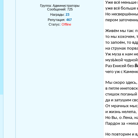
Уже всё меньше 
Группа: Администраторы
уже всё больше
Сообщений:
725
Но несвершённы
Награды:
23
Репутация:
467
пером заточенн
Статус:
Offline
Живём мы так: п
то мы хохочем, 
то запоём, то в
на струнах порв
Уж муза к нам н
музЫкой чудной
Раз Енисей без
В
чего уж с Каменк
Мы скоро здесь, 
в петле инетовс
стишок поганый 
да и затушим св
От мрачных мысл
и жизнь нелепа,
Но Вы, о Лена, н
Пардон за «мих
Но повторим и в