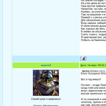
На землю посадив, 
На утро дома встал
Гора крутая забрала
Напротив, на горе, 
Налево, за излучино
Там на машинах и в
Правей с к рючка у
Для обновления мне 
Боль камень заберёт,
И облегчённая душа 
Как хорошо же жить 
В любви ли объясни
Снять стресс, подум
Я приглашаю вас, ре
Побыть на Каменных
кумохоб
Дата: Четверг, 08.02
Цитата
NeXaker
(
)
Елене Леонидовне Игнат
Вот и год минул!
Поэзия – осада Трои
когда тебя или меня
везут лирическим г
внутри троянского к
Своей куме я нравлюсь!
И ты покорный и сю
читатель, критик и п
как сам, внутри кон
Группа: Модераторы