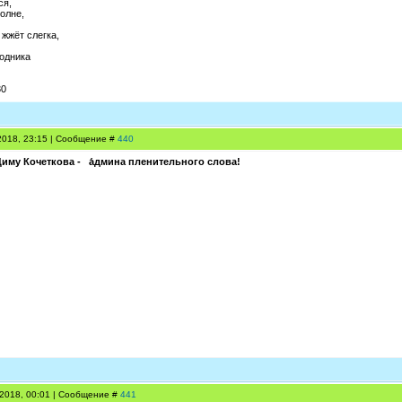
ся,
олне,
о жжёт слегка,
родника
30
.2018, 23:15 | Сообщение #
440
иму Кочеткова -
а́дмина пленительного слова!
.2018, 00:01 | Сообщение #
441