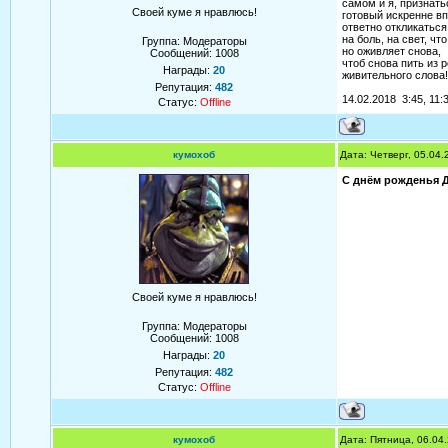
самом и я, признать
Своей куме я нравлюсь!
готовый искренне вп
ответно откликаться
на боль, на свет, чт
Группа: Модераторы
но оживляет снова,
Сообщений:
1008
чтоб снова пить из 
Награды:
20
живительного слова!
Репутация:
482
14.02.2018 3:45, 11:
Статус:
Offline
кумохоб
Дата: Четверг, 05.04
С днём рожденья Д
Своей куме я нравлюсь!
Группа: Модераторы
Сообщений:
1008
Награды:
20
Репутация:
482
Статус:
Offline
кумохоб
Дата: Пятница, 06.04