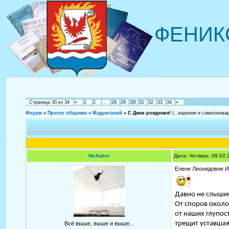
ФЕНИК
30
Страница
30
из
34
«
1
2
…
28
29
31
32
33
34
»
Форум
»
Просто общение
»
Мадригалий
»
С Днем рождения!
(...варения и самогонова
NeXaker
Дата: Четверг, 09.02
Елене Леонидовне И
Давно не слыши
От споров окол
от наших глупос
трещит уставшая
Всё выше, выше и выше...