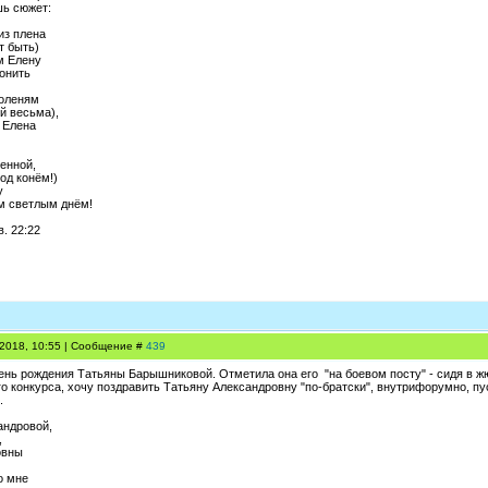
шь сюжет:
из плена
т быть)
м Елену
онить
коленям
й весьма),
 Елена
енной,
од конём!)
у
м светлым днём!
в. 22:22
.2018, 10:55 | Сообщение #
439
нь рождения Татьяны Барышниковой. Отметила она его "на боевом посту" - сидя в жюри
го конкурса, хочу поздравить Татьяну Александровну "по-братски", внутрифорумно, пу
.
андровой,
,
овны
о мне