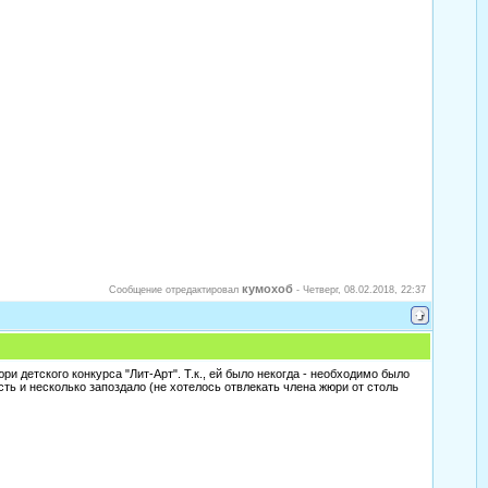
кумохоб
Сообщение отредактировал
-
Четверг, 08.02.2018, 22:37
 детского конкурса "Лит-Арт". Т.к., ей было некогда - необходимо было
сть и несколько запоздало (не хотелось отвлекать члена жюри от столь