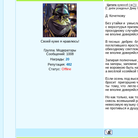
Цитата
кумохоб
(
)
С днём рожденья Диму К
Д. Кочеткову
Без утайки и умысл
с верхотурья призем
проходному случай
не вполне доверяйся
Своей куме я нравлюсь!
В тесных дебрях бл
поглотившего ярость
обиходному светлом
Группа: Модераторы
не вполне доверяйся
Сообщений:
1008
Награды:
20
Запирая полночные 
на запоры, запомни:
Репутация:
482
не воровкою быть на
Статус:
Offline
а весёлой хозяйкой 
Если осень под выс
бросит пригоршню ч
ты тому, что легло 
не вполне доверяйся
Но как только, как 
сквозь всевышний р
невесомую музыку 
не противься и душу