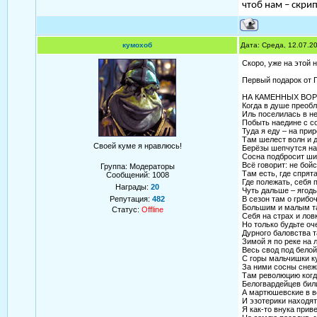
чтоб нам – скрип
кумохоб
Дата: Среда, 12.07.2
Скоро, уже на этой 
Первый подарок от 
НА КАМЕННЫХ ВО
Когда в душе преобл
Иль поселилась в не
Побыть наедине с с
Туда я еду – на прир
Там шелест волн и 
Своей куме я нравлюсь!
Берёзы шепчутся на
Сосна подбросит ш
Всё говорит: не бойс
Группа: Модераторы
Там есть, где спрят
Сообщений:
1008
Где полежать, себя 
Награды:
20
Чуть дальше – ягод
Репутация:
482
В сезон там о грибо
Большим и малым та
Статус:
Offline
Себя на страх и лов
Но только будьте оч
Дурного баловства 
Зимой я по реке на 
Весь свод под белой
С горы мальчишки к
За ними сосны сне
Там революцию когд
Белогвардейцев били
А мартюшевские в в
И эзотерики находят
Я как-то внука прив