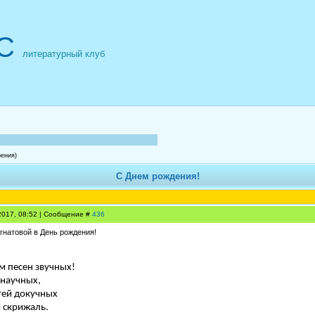
С
литературный клуб
рения)
С Днем рождения!
.2017, 08:52 | Сообщение #
436
гнатовой в День рождения!
м песен звучных!
онаучных,
тей докучных
 скрижаль.