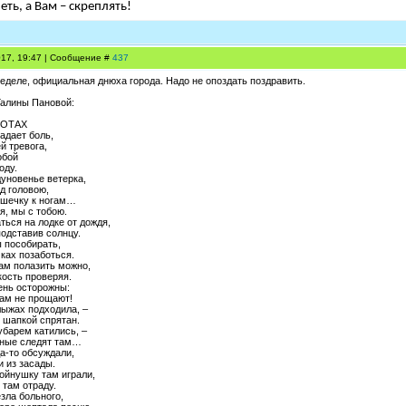
еть, а Вам – скреплять!
017, 19:47 | Сообщение #
437
неделе, официальная днюха города. Надо не опоздать поздравить.
Галины Пановой:
РОТАХ
адает боль,
й тревога,
обой
оду.
дуновенье ветерка,
д головою,
ишечку к ногам…
я, мы с тобою.
аться на лодке от дождя,
подставив солнцу.
ы пособирать,
чках позаботься.
м полазить можно,
кость проверяя.
ень осторожны:
там не прощают!
лыжах подходила, –
 шапкой спрятан.
убарем катились, –
жные следят там…
а-то обсуждали,
 из засады.
ойнушку там играли,
 там отраду.
езла больного,