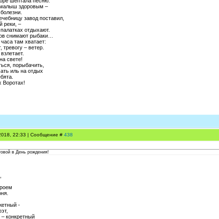
горе шептала песню.
 малыш здоровым –
 болезни.
лечебницу завод поставил,
й реки, –
 палатках отдыхают.
лов снимают рыбаки…
часа там хватает:
 тревогу – ветер.
взлетает.
на свете!
ться, порыбачить,
ать иль на отдых
бята.
 Воротах!
.2018, 22:33 | Сообщение #
438
овой в День рождения!
,
ероем
оня.
жетный -
оэт,
я – конкретный