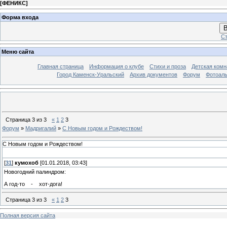
[
ФЕНИКС
]
Форма входа
В
Ст
Меню сайта
Главная страница
Информация о клубе
Стихи и проза
Детская комн
Город Каменск-Уральский
Архив документов
Форум
Фотоал
Страница
3
из
3
«
1
2
3
Форум
»
Мадригалий
»
С Новым годом и Рождеством!
С Новым годом и Рождеством!
[
31
]
кумохоб
[01.01.2018, 03:43]
Новогодний палиндром:
А год-то - хот-дога!
Страница
3
из
3
«
1
2
3
Полная версия сайта