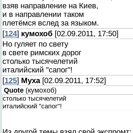
взяв направление на Киев,
и в направлении таком
плетёмся вслед за языком.
[
124
]
кумохоб
[02.09.2011, 17:50]
Но гуляет по свету
в свете римских дорог
столько тысячелетий
италийский "сапог"!
[
125
]
Муха
[02.09.2011, 17:52]
Quote
(
кумохоб
)
столько тысячелетий
италийский "сапог"!
Из другой темы взял свой экспромт: