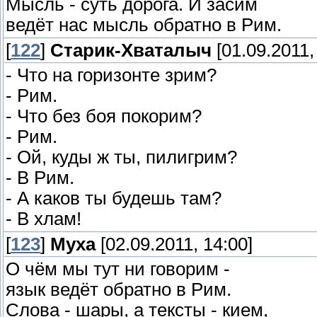
Мысль - суть дорога. И засим
ведёт нас мысль обратно в Рим.
[
122
]
Старик-Хваталыч
[01.09.2011,
- Что на горизонте зрим?
- Рим.
- Что без боя покорим?
- Рим.
- Ой, куды ж ты, пилигрим?
- В Рим.
- А каков ты будешь там?
- В хлам!
[
123
]
Муха
[02.09.2011, 14:00]
О чём мы тут ни говорим -
язык ведёт обратно в Рим.
Слова - шары, а тексты - кием,