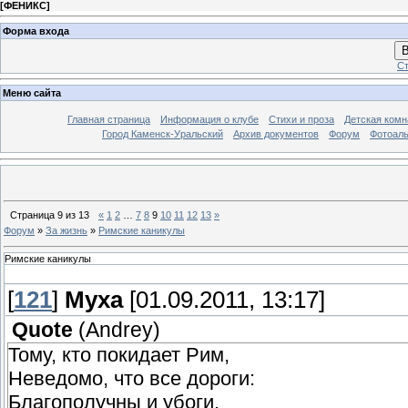
[
ФЕНИКС
]
Форма входа
В
Ст
Меню сайта
Главная страница
Информация о клубе
Стихи и проза
Детская комн
Город Каменск-Уральский
Архив документов
Форум
Фотоал
Страница
9
из
13
«
1
2
…
7
8
9
10
11
12
13
»
Форум
»
За жизнь
»
Римские каникулы
Римские каникулы
[
121
]
Муха
[01.09.2011, 13:17]
Quote
(
Andrey
)
Тому, кто покидает Рим,
Неведомо, что все дороги:
Благополучны и убоги,