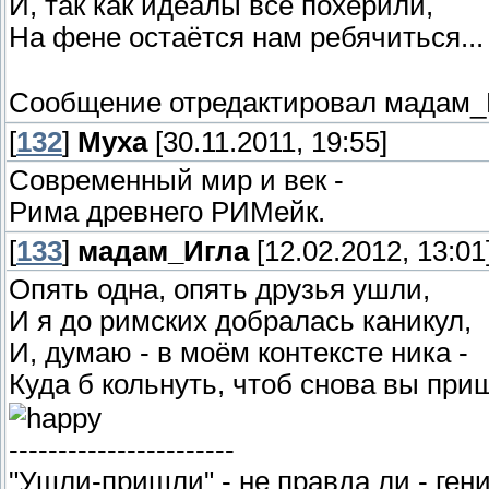
И, так как идеалы все похерили,
На фене остаётся нам ребячиться..
Сообщение отредактировал
мадам_
[
132
]
Муха
[30.11.2011, 19:55]
Современный мир и век -
Рима древнего РИМейк.
[
133
]
мадам_Игла
[12.02.2012, 13:01
Опять одна, опять друзья ушли,
И я до римских добралась каникул,
И, думаю - в моём контексте ника -
Куда б кольнуть, чтоб снова вы при
-----------------------
"Ушли-пришли" - не правда ли - ген