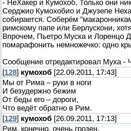
- НеХакер и Кумохоб. Только они ни
Серджио Кумохобио и Джузепе Неха
собирается. Соберём "макаронникам
римскому папе или Берлускони, хот
Впрочем, Пьетро Муска и Лоренцо Д
помарафонить немножечко: одно кры
Сообщение отредактировал
Муха
-
[
128
]
кумохоб
[22.09.2011, 17:43]
Мы от Рима – руки в ноги
И безудержно бежим
От беды его – дороги,
Что ведёт обратно в Рим.
[
129
]
кумохоб
[26.09.2011, 17:13]
Рим, конечно, очень грозен.