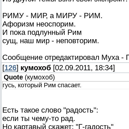
РИМУ - МИР, а МИРУ - РИМ.
Афоризм неоспорим.
И пока подлунный Рим
сущ, наш мир - неповторим.
Сообщение отредактировал
Муха
-
[
126
]
кумохоб
[02.09.2011, 18:34]
Quote
(
кумохоб
)
гусь, который Рим спасает.
Есть такое слово "радость":
если ты чему-то рад.
Но картавый скажет: "Г-гадость"