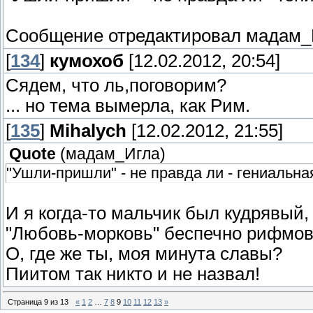
Сообщение отредактировал
мадам_
[
134
]
кумохоб
[12.02.2012, 20:54]
Сядем, что ль,поговорим?
... но тема вымерла, как Рим.
[
135
]
Mihalych
[12.02.2012, 21:55]
Quote
(
мадам_Игла
)
"Ушли-пришли" - не правда ли - гениальна
И я когда-то мальчик был кудрявый,
"Любовь-морковь" беспечно рифмов
О, где же ты, моя минута славы?
Пиитом так никто и не назвал!
Страница
9
из
13
«
1
2
…
7
8
9
10
11
12
13
»