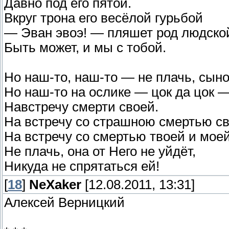
Давно под его пятой.
Вкруг трона его весёлой гурьбой
— Эван эвоэ! — пляшет род людско
Быть может, и мы с тобой.
Но наш-то, наш-то — не плачь, сын
Но наш-то на ослике — цок да цок 
Навстречу смерти своей.
На встречу со страшною смертью св
На встречу со смертью твоей и моей
Не плачь, она от Него не уйдёт,
Никуда не спрятаться ей!
[
18
]
NeXaker
[12.08.2011, 13:31]
Алексей Верницкий