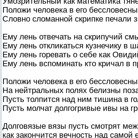
Умозрительный как математика тяне
Положи человека в его бессловесн
Словно сломанной скрипке печали з
Ему лень отвечать на скрипучий см
Ему лень откликаться кузнечику в ш
Ему лень горевать о себе как Овид
Ему лень вспоминать кто кричал в 
Положи человека в его бессловесн
На нейтральных полях белизны поз
Пусть толпится над ним тишина в г
Пусть молчат долгогривые ивы на г
Долговязые вязы пусть смотрят меж
как закончится вечность над самой 