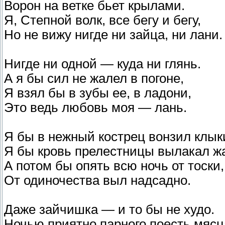
Ворон на ветке бьет крылами.
Я, Степной волк, все бегу и бегу,
Но не вижу нигде ни зайца, ни лани.
Нигде ни одной — куда ни глянь.
А я бы сил не жалел в погоне,
Я взял бы в зубы ее, в ладони,
Это ведь любовь моя — лань.
Я бы в нежный кострец вонзил клык
Я бы кровь прелестницы вылакал ж
А потом бы опять всю ночь от тоски,
От одиночества выл надсадно.
Даже зайчишка — и то бы не худо.
Ночью приятно парного поесть мясц