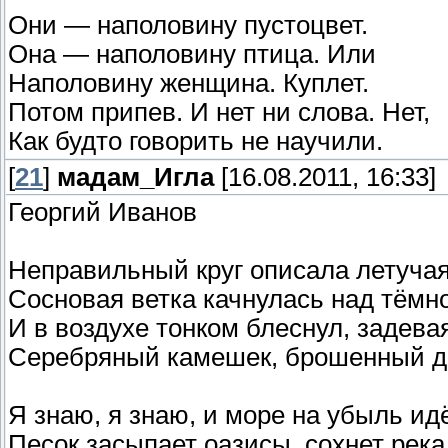
Они — наполовину пустоцвет.
Она — наполовину птица. Или
Наполовину женщина. Куплет.
Потом припев. И нет ни слова. Нет,
Как будто говорить не научили.
[
21
]
мадам_Игла
[16.08.2011, 16:33]
Георгий Иванов
Неправильный круг описала летуча
Сосновая ветка качнулась над тёмно
И в воздухе тонком блеснул, задев
Серебряный камешек, брошенный де
Я знаю, я знаю, и море на убыль идё
Песок засыпает оазисы, сохнет река