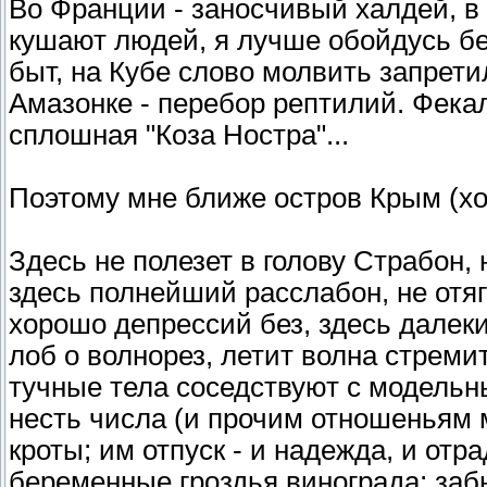
Во Франции - заносчивый халдей, в 
кушают людей, я лучше обойдусь бе
быт, на Кубе слово молвить запрети
Амазонке - перебор рептилий. Фекал
сплошная "Коза Ностра"...
Поэтому мне ближе остров Крым (хот
Здесь не полезет в голову Страбон, 
здесь полнейший расслабон, не отя
хорошо депрессий без, здесь далеки
лоб о волнорез, летит волна стрем
тучные тела соседствуют с модельн
несть числа (и прочим отношеньям 
кроты; им отпуск - и надежда, и отр
беременные гроздья винограда; заб