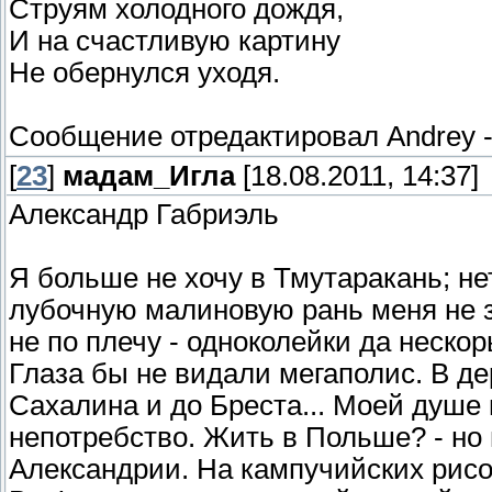
Струям холодного дождя,
И на счастливую картину
Не обернулся уходя.
Сообщение отредактировал
Andrey
[
23
]
мадам_Игла
[18.08.2011, 14:37]
Александр Габриэль
Я больше не хочу в Тмутаракань; не
лубочную малиновую рань меня не з
не по плечу - одноколейки да нескоры
Глаза бы не видали мегаполис. В де
Сахалина и до Бреста... Моей душе 
непотребство. Жить в Польше? - но 
Александрии. На кампучийских рисо