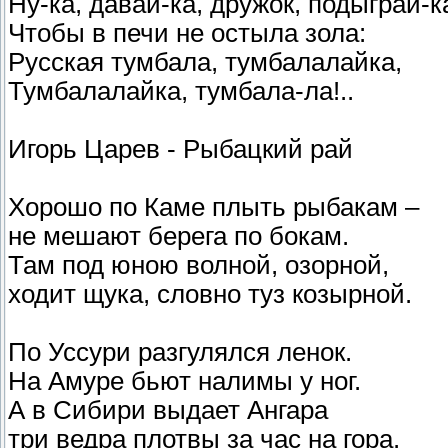
Ну-ка, давай-ка, дружок, подыграй-к
Чтобы в печи не остыла зола:
Русская тумбала, тумбалалайка,
Тумбалалайка, тумбала-ла!..
Игорь Царев - Рыбацкий рай
Хорошо по Каме плыть рыбакам –
не мешают берега по бокам.
Там под юною волной, озорной,
ходит щука, словно туз козырной.
По Уссури разгулялся ленок.
На Амуре бьют налимы у ног.
А в Сибири выдает Ангара
три ведра плотвы за час на гора.