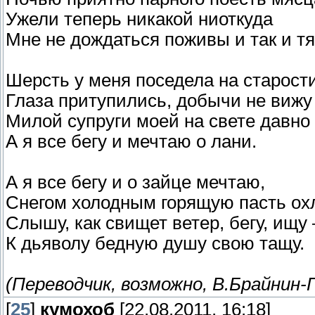
Ужели теперь никакой ниоткуда
Мне не дождаться поживы и так и тя
Шерсть у меня поседела на старости
Глаза притупились, добычи не вижу 
Милой супруги моей на свете давно 
А я все бегу и мечтаю о лани.
А я все бегу и о зайце мечтаю,
Снегом холодным горящую пасть ох
Слышу, как свищет ветер, бегу, ищу
К дьяволу бедную душу свою тащу.
(Переводчик, возможно, В.Брайнин-
[
25
]
кумохоб
[22.08.2011, 16:18]