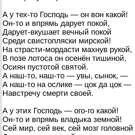
А у тех-то Господь — он вон какой!
Он-то и впрямь дарует покой,
Дарует-вкушает вечный покой
Среди свистопляски мирской!
На страсти-мордасти махнув рукой,
В позе лотоса он осенён тишиной,
Осиян пустотой святой.
А наш-то, наш-то — увы, сынок, —
А наш-то на ослике — цок да цок —
Навстречу смерти своей.
А у этих Господь — ого-го какой!
Он-то и впрямь владыка земной!
Сей мир, сей век, сей мозг головной