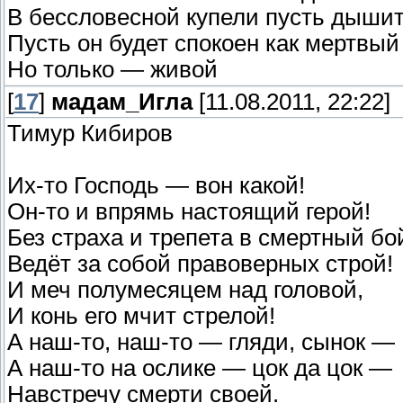
В бессловесной купели пусть дышит
Пусть он будет спокоен как мертвый
Но только — живой
[
17
]
мадам_Игла
[11.08.2011, 22:22]
Тимур Кибиров
Их-то Господь — вон какой!
Он-то и впрямь настоящий герой!
Без страха и трепета в смертный бо
Ведёт за собой правоверных строй!
И меч полумесяцем над головой,
И конь его мчит стрелой!
А наш-то, наш-то — гляди, сынок —
А наш-то на ослике — цок да цок —
Навстречу смерти своей.