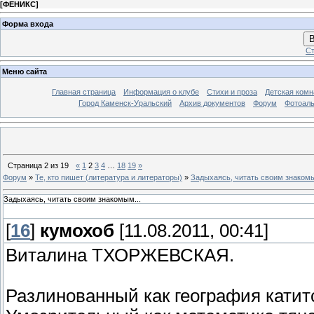
[
ФЕНИКС
]
Форма входа
В
Ст
Меню сайта
Главная страница
Информация о клубе
Стихи и проза
Детская комн
Город Каменск-Уральский
Архив документов
Форум
Фотоал
Страница
2
из
19
«
1
2
3
4
…
18
19
»
Форум
»
Те, кто пишет (литература и литераторы)
»
Задыхаясь, читать своим знакомы
Задыхаясь, читать своим знакомым...
[
16
]
кумохоб
[11.08.2011, 00:41]
Виталина ТХОРЖЕВСКАЯ.
Разлинованный как география катит