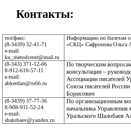
Контакты:
тел/факс:
Информацию по билетам 
(8-3439) 32-41-71
«СКЦ» Сафронова Ольга А
е
-
mail
:
ku
_
metodcentr
@
mail
.
ru
(
8-343
)
371-12-06
По творческим вопроса
8-912-610-57-11
консультации – руковод
е
-
mail
:
Ассоциации писателей Ур
abkerdan@ru66.ru
Союза писателей Росси
Борисович
(8-3439) 37-77-36
По организационным воп
8-908-911-52-24
начальника Управления к
е
-mail:
Уральского Шалобаев А
shalobaev@yandex.ru