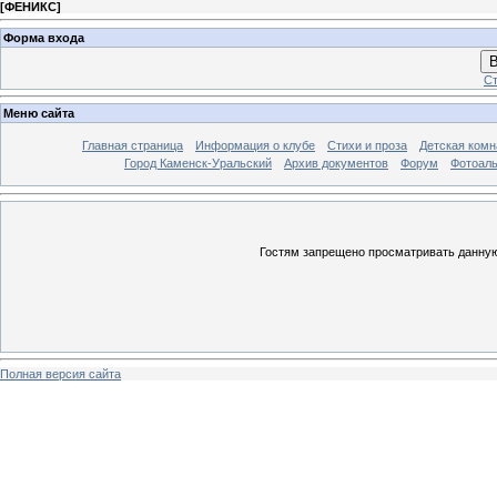
[
ФЕНИКС
]
Форма входа
В
Ст
Меню сайта
Главная страница
Информация о клубе
Стихи и проза
Детская комн
Город Каменск-Уральский
Архив документов
Форум
Фотоал
Гостям запрещено просматривать данную 
Полная версия сайта