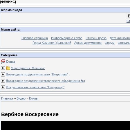
[
ФЕНИКС
]
Форма входа
В
Ст
Меню сайта
Главная страница
Информация о клубе
Стихи и проза
Детская комн
Город Каменск-Уральский
Архив документов
Форум
Фотоал
Categories
Клипы
Мероприятия "Феникса"
Новогодние поздравления лито "Петроглиф"
Новогодние поздравления творческого объединения &q
Рождественские чтения лито "Петроглиф"
Главная
»
Видео
»
Клипы
Вербное Воскресение