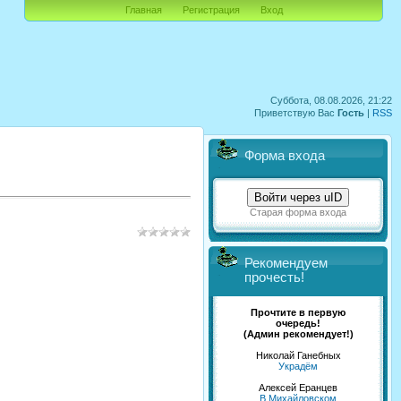
Главная
Регистрация
Вход
Суббота, 08.08.2026, 21:22
Приветствую Вас
Гость
|
RSS
Форма входа
Войти через uID
Старая форма входа
Рекомендуем
прочесть!
Прочтите в первую
очередь!
(Админ рекомендует!)
Николай Ганебных
Украдём
Алексей Еранцев
В Михайловском