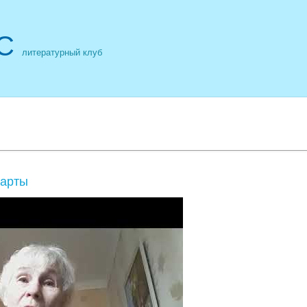
С
литературный клуб
карты