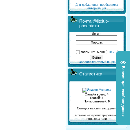
Для добавления необходима
авторизация
Почта @litclub-
phoenix.ru
Логин:
Пароль:
запомнить меня
(
что это
)
Завести почтовый ящик
Версия для слабовидящих
Статистика
Онлайн всего:
4
Гостей:
4
Пользователей:
0
Сегодня на сайт заходили:
...а также незарегистрированные
пользователи