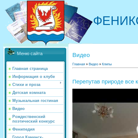
ФЕНИК
Меню сайта
Видео
Главная
»
Видео
»
Клипы
Главная страница
Информация о клубе
Перепутав природе все 
Стихи и проза
Детская комната
Музыкальная гостиная
Видео
Рождественский
поэтический конкурс
Фенипедия
Город Каменск-