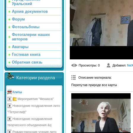
Уральский
Архив документов
Форум
Фотоальбомы
Фотогалереи наших
авторов
Аватары
Гостевая книга
Обратная связь
Просмотры
: 0
Добавил
:
NeX
Категории раздела
Описание материала
:
Перепутав природе все карты
Клипы
Мероприятия "Феникса"
Новогодние поздравления лито
"Петроглиф"
Новогодние поздравления
творческого объединения &q
Рождественские чтения лито