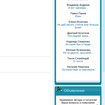
Владимир Андреев
И вот однажды...
Павел Панов
Игры
Елена Игнатова
Не дай писать стихов мне больше,
Боже!
Дмитрий Кочетков
Последний зверь
Надежда Смирнова
История Кая и Герды
Евгения Кузеванова
Не по дороге, просекой...
Тихон Скорбящий
О чести
Наталия Никитина
Путешествие по вертикали
Объявления
Уважаемые авторы и читатели!
Ваши вопросы и пожелания