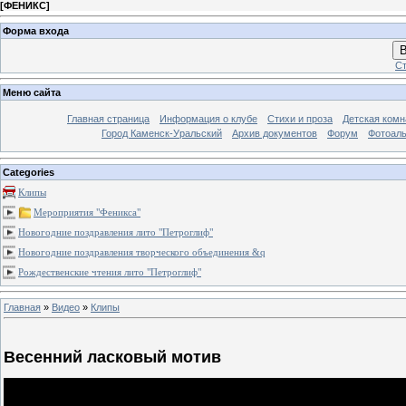
[
ФЕНИКС
]
Форма входа
В
Ст
Меню сайта
Главная страница
Информация о клубе
Стихи и проза
Детская комн
Город Каменск-Уральский
Архив документов
Форум
Фотоал
Categories
Клипы
Мероприятия "Феникса"
Новогодние поздравления лито "Петроглиф"
Новогодние поздравления творческого объединения &q
Рождественские чтения лито "Петроглиф"
Главная
»
Видео
»
Клипы
Весенний ласковый мотив