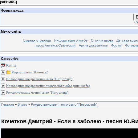
[
ФЕНИКС
]
Форма входа
В
Ст
Меню сайта
Главная страница
Информация о клубе
Стихи и проза
Детская комн
Город Каменск-Уральский
Архив документов
Форум
Фотоал
Categories
Клипы
Мероприятия "Феникса"
Новогодние поздравления лито "Петроглиф"
Новогодние поздравления творческого объединения &q
Рождественские чтения лито "Петроглиф"
Главная
»
Видео
»
Рождественские чтения лито "Петроглиф"
Кочетков Дмитрий - Если я заболею - песня Ю.Ви