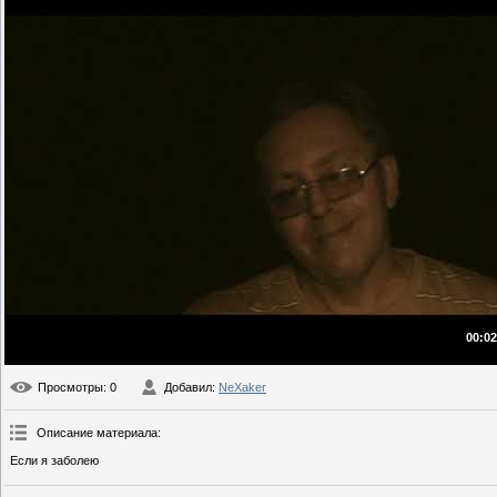
00:02
Просмотры
: 0
Добавил
:
NeXaker
Описание материала
:
Если я заболею