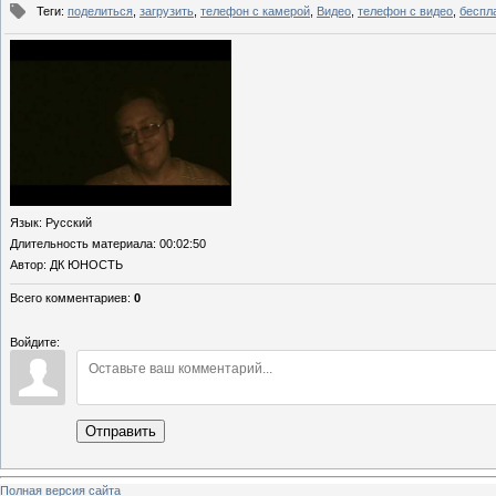
Теги
:
поделиться
,
загрузить
,
телефон с камерой
,
Видео
,
телефон с видео
,
беспл
Язык
: Русский
Длительность материала
: 00:02:50
Автор
: ДК ЮНОСТЬ
Всего комментариев
:
0
Войдите:
Отправить
Полная версия сайта