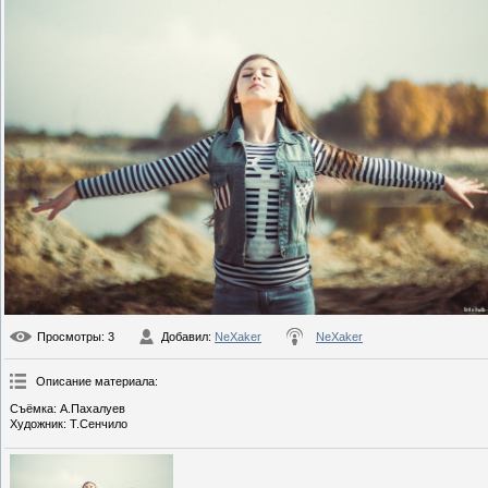
Просмотры
: 3
Добавил
:
NeXaker
NeXaker
Описание материала
:
Съёмка: А.Пахалуев
Художник: Т.Сенчило