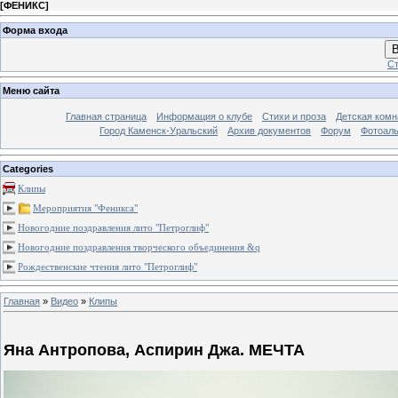
[
ФЕНИКС
]
Форма входа
В
Ст
Меню сайта
Главная страница
Информация о клубе
Стихи и проза
Детская комн
Город Каменск-Уральский
Архив документов
Форум
Фотоал
Categories
Клипы
Мероприятия "Феникса"
Новогодние поздравления лито "Петроглиф"
Новогодние поздравления творческого объединения &q
Рождественские чтения лито "Петроглиф"
Главная
»
Видео
»
Клипы
Яна Антропова, Аспирин Джа. МЕЧТА