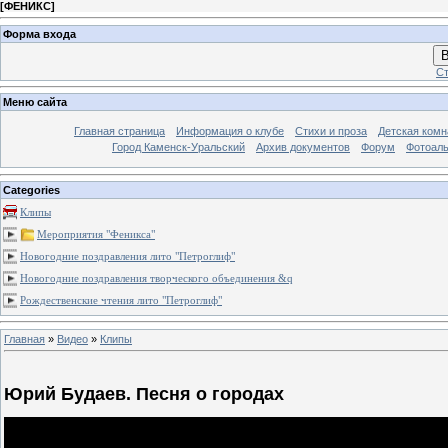
[
ФЕНИКС
]
Форма входа
В
Ст
Меню сайта
Главная страница
Информация о клубе
Стихи и проза
Детская комн
Город Каменск-Уральский
Архив документов
Форум
Фотоал
Categories
Клипы
Мероприятия "Феникса"
Новогодние поздравления лито "Петроглиф"
Новогодние поздравления творческого объединения &q
Рождественские чтения лито "Петроглиф"
Главная
»
Видео
»
Клипы
Юрий Будаев. Песня о городах