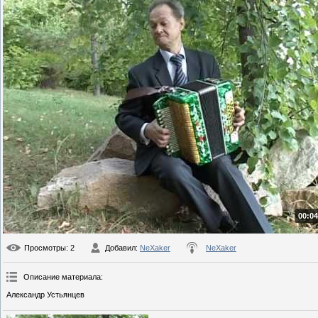
00:04
Просмотры
: 2
Добавил
:
NeXaker
NeXaker
Описание материала
:
Александр Устьянцев