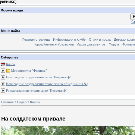
[
ФЕНИКС
]
Форма входа
В
Ст
Меню сайта
Главная страница
Информация о клубе
Стихи и проза
Детская комн
Город Каменск-Уральский
Архив документов
Форум
Фотоал
Categories
Клипы
Мероприятия "Феникса"
Новогодние поздравления лито "Петроглиф"
Новогодние поздравления творческого объединения &q
Рождественские чтения лито "Петроглиф"
Главная
»
Видео
»
Клипы
На солдатском привале