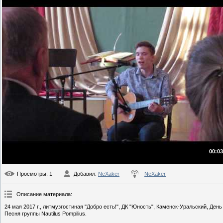
00:03
Просмотры
: 1
Добавил
:
NeXaker
NeXaker
Описание материала
:
24 мая 2017 г., литмузгостиная "Добро есть!", ДК "Юность", Каменск-Уральский, Ден
Песня группы Nautilus Pompilius.