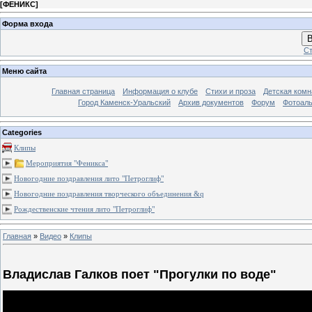
[
ФЕНИКС
]
Форма входа
В
Ст
Меню сайта
Главная страница
Информация о клубе
Стихи и проза
Детская комн
Город Каменск-Уральский
Архив документов
Форум
Фотоал
Categories
Клипы
Мероприятия "Феникса"
Новогодние поздравления лито "Петроглиф"
Новогодние поздравления творческого объединения &q
Рождественские чтения лито "Петроглиф"
Главная
»
Видео
»
Клипы
Владислав Галков поет "Прогулки по воде"