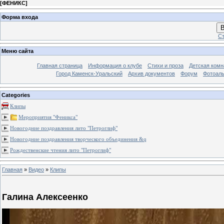
[
ФЕНИКС
]
Форма входа
В
Ст
Меню сайта
Главная страница
Информация о клубе
Стихи и проза
Детская комн
Город Каменск-Уральский
Архив документов
Форум
Фотоал
Categories
Клипы
Мероприятия "Феникса"
Новогодние поздравления лито "Петроглиф"
Новогодние поздравления творческого объединения &q
Рождественские чтения лито "Петроглиф"
Главная
»
Видео
»
Клипы
Галина Алексеенко