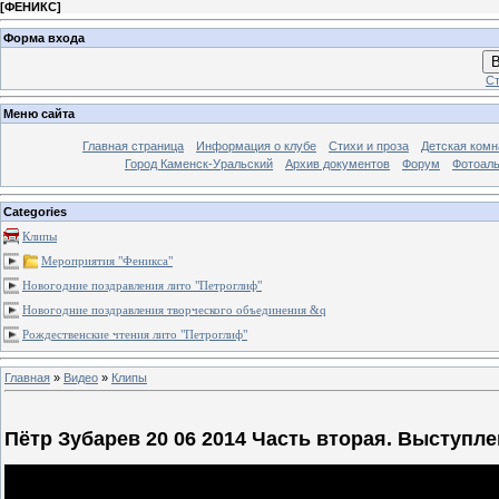
[
ФЕНИКС
]
Форма входа
В
Ст
Меню сайта
Главная страница
Информация о клубе
Стихи и проза
Детская комн
Город Каменск-Уральский
Архив документов
Форум
Фотоал
Categories
Клипы
Мероприятия "Феникса"
Новогодние поздравления лито "Петроглиф"
Новогодние поздравления творческого объединения &q
Рождественские чтения лито "Петроглиф"
Главная
»
Видео
»
Клипы
Пётр Зубарев 20 06 2014 Часть вторая. Выступле