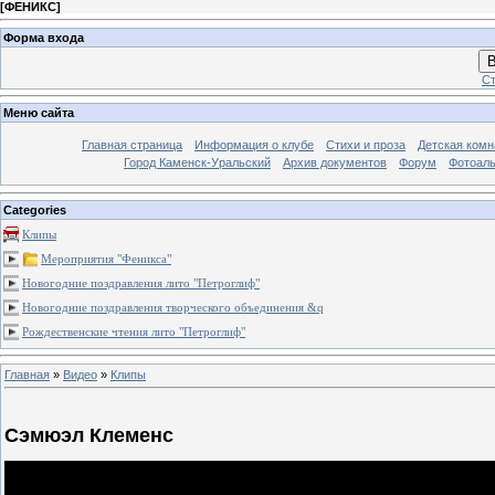
[
ФЕНИКС
]
Форма входа
В
Ст
Меню сайта
Главная страница
Информация о клубе
Стихи и проза
Детская комн
Город Каменск-Уральский
Архив документов
Форум
Фотоал
Categories
Клипы
Мероприятия "Феникса"
Новогодние поздравления лито "Петроглиф"
Новогодние поздравления творческого объединения &q
Рождественские чтения лито "Петроглиф"
Главная
»
Видео
»
Клипы
Сэмюэл Клеменс