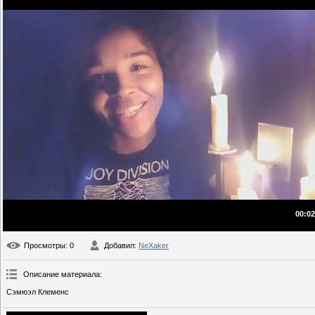
00:02
Просмотры
: 0
Добавил
:
NeXaker
Описание материала
:
Сэмюэл Клеменс