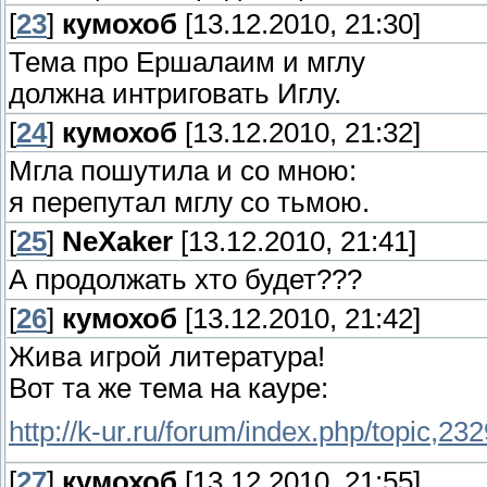
[
23
]
кумохоб
[13.12.2010, 21:30]
Тема про Ершалаим и мглу
должна интриговать Иглу.
[
24
]
кумохоб
[13.12.2010, 21:32]
Мгла пошутила и со мною:
я перепутал мглу со тьмою.
[
25
]
NeXaker
[13.12.2010, 21:41]
А продолжать хто будет???
[
26
]
кумохоб
[13.12.2010, 21:42]
Жива игрой литература!
Вот та же тема на кауре:
http://k-ur.ru/forum/index.php/topic
[
27
]
кумохоб
[13.12.2010, 21:55]