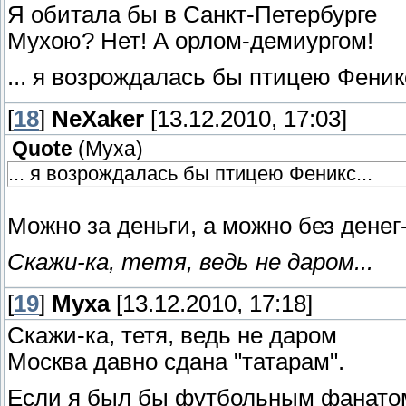
Я обитала бы в Санкт-Петербурге
Мухою? Нет! А орлом-демиургом!
... я возрождалась бы птицею Феникс
[
18
]
NeXaker
[13.12.2010, 17:03]
Quote
(
Муха
)
... я возрождалась бы птицею Феникс...
Можно за деньги, а можно без денег-
Скажи-ка, тетя, ведь не даром...
[
19
]
Муха
[13.12.2010, 17:18]
Скажи-ка, тетя, ведь не даром
Москва давно сдана "татарам".
Если я был бы футбольным фанатом