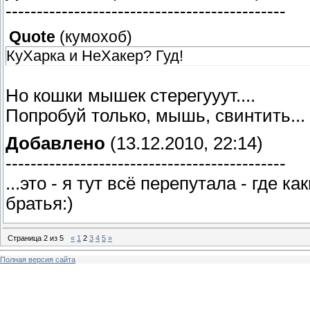
---------------------------------------------
Quote
(
кумохоб
)
КуХарка и НеХакер? Гуд!
Но кошки мышек стерегууут....
Попробуй только, мышь, свинтить...
Добавлено
(13.12.2010, 22:14)
---------------------------------------------
...это - я тут всё перепутала - где 
братья:)
Страница
2
из
5
«
1
2
3
4
5
»
Полная версия сайта