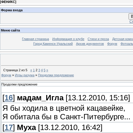
[
ФЕНИКС
]
Форма входа
В
Ст
Меню сайта
Главная страница
Информация о клубе
Стихи и проза
Детская комн
Город Каменск-Уральский
Архив документов
Форум
Фотоал
Страница
2
из
5
«
1
2
3
4
5
»
Форум
»
Игры разума
»
Продолжи предложение
Продолжи предложение
[
16
]
мадам_Игла
[13.12.2010, 15:16]
Я бы ходила в цветной кацавейке,
Я обитала бы в Санкт-Питербурге...
[
17
]
Муха
[13.12.2010, 16:42]