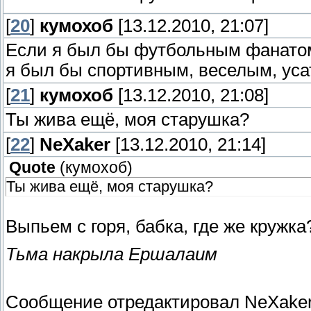
[
20
]
кумохоб
[13.12.2010, 21:07]
Если я был бы футбольным фанато
я был бы спортивным, веселым, уса
[
21
]
кумохоб
[13.12.2010, 21:08]
Ты жива ещё, моя старушка?
[
22
]
NeXaker
[13.12.2010, 21:14]
Quote
(
кумохоб
)
Ты жива ещё, моя старушка?
Выпьем с горя, бабка, где же кружка
Тьма накрыла Ершалаим
Сообщение отредактировал
NeXake