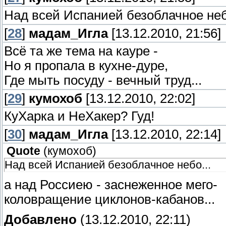
Над всей Испанией безоблачное неб
[
28
]
мадам_Игла
[13.12.2010, 21:56]
Всё та же тема на кауре -
Но я пропала в кухне-дуре,
Где мыть посуду - вечный труд...
[
29
]
кумохоб
[13.12.2010, 22:02]
КуХарка и НеХакер? Гуд!
[
30
]
мадам_Игла
[13.12.2010, 22:14]
Quote
(
кумохоб
)
Над всей Испанией безоблачное небо...
а над Россиею - заснеженное мего-
коловращение циклонов-кабанов...
Добавлено
(13.12.2010, 22:11)