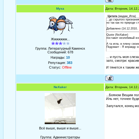
Муха
Дата: Вторник, 14.12
Цитата
(
мадам_Игла
)
...до скрытого признания
но так как по природе с
Добавлено (14.12.2010, 
-----------------------------------
Quote (NeXaker)
поставит незлобивый юз
Жжжжжжж...
А та игла, в плену свои
Подумает - Я вправду х
Группа: Литературный Каменск
Сообщений:
678
... и пусть моя слез
Награды:
10
зато, смотри: краси
Репутация:
383
Статус:
Offline
И тянется к таким ж
NeXaker
Дата: Вторник, 14.12
...Бояном Вещим пол
Иль нет, точнее буде
Запутался, конец м
Всё выше, выше и выше...
Группа: Администраторы