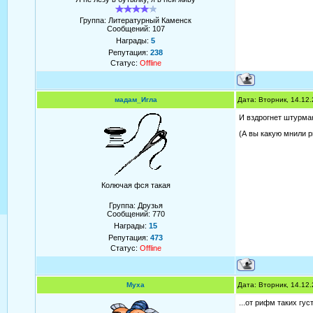
Группа: Литературный Каменск
Сообщений:
107
Награды:
5
Репутация:
238
Статус:
Offline
мадам_Игла
Дата: Вторник, 14.12
И вздрогнет штурман
(А вы какую мнили 
Колючая фся такая
Группа: Друзья
Сообщений:
770
Награды:
15
Репутация:
473
Статус:
Offline
Муха
Дата: Вторник, 14.12
...от рифм таких гу