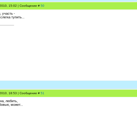
.2010, 15:02 | Сообщение #
50
, участь -
слегка тупить...
.2010, 18:53 | Сообщение #
51
на, любить,
бовью, может...