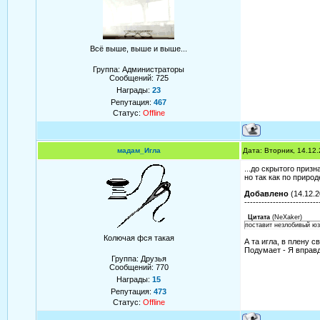
Всё выше, выше и выше...
Группа: Администраторы
Сообщений:
725
Награды:
23
Репутация:
467
Статус:
Offline
мадам_Игла
Дата: Вторник, 14.12
...до скрытого призн
но так как по природ
Добавлено
(14.12.2
--------------------------
Цитата
(
NeXaker
)
поставит незлобивый юз
Колючая фся такая
А та игла, в плену с
Подумает - Я вправд
Группа: Друзья
Сообщений:
770
Награды:
15
Репутация:
473
Статус:
Offline