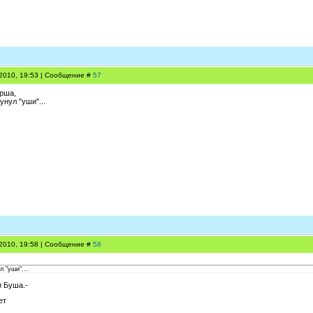
.2010, 19:53 | Сообщение #
57
рша,
унул "уши"...
.2010, 19:58 | Сообщение #
58
 "уши"...
и Буша.-
ет