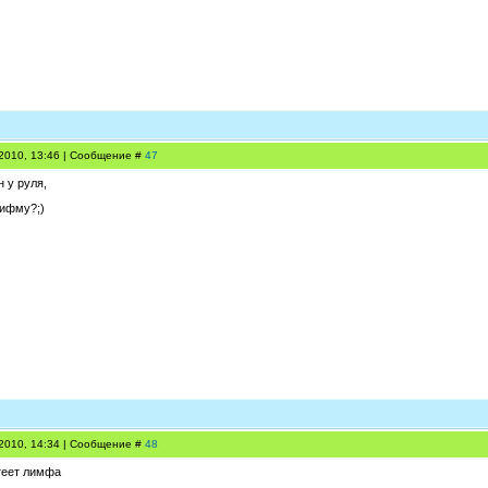
.2010, 13:46 | Сообщение #
47
 у руля,
рифму?;)
.2010, 14:34 | Сообщение #
48
стеет лимфа