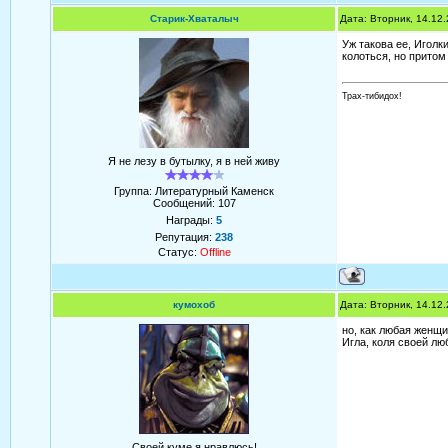
Старик-Хваталыч
Дата: Вторник, 14.12
Уж такова ее, Иголки
колоться, но притом 
Трах-тибидох!
Я не лезу в бутылку, я в ней живу
Группа: Литературный Каменск
Сообщений:
107
Награды:
5
Репутация:
238
Статус:
Offline
кумохоб
Дата: Вторник, 14.12
но, как любая женщи
Игла, коля своей лю
Своей куме я нравлюсь!