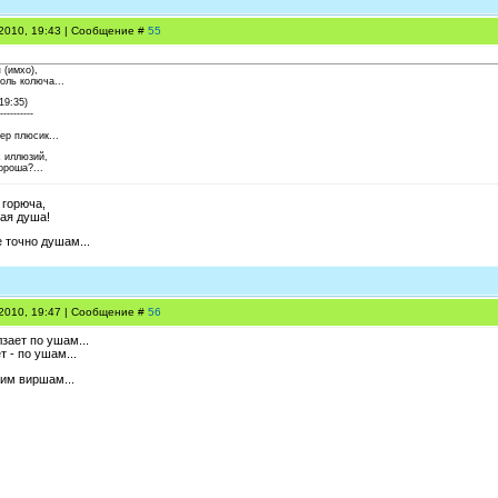
.2010, 19:43 | Сообщение #
55
 (имхо),
толь колюча...
19:35)
----------
ер плюсик...
х иллюзий,
ороша?...
а горюча,
вая душа!
е точно душам...
.2010, 19:47 | Сообщение #
56
зает по ушам...
т - по ушам...
оим виршам...