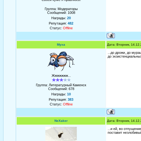
Группа: Модераторы
Сообщений:
1008
Награды:
20
Репутация:
482
Статус:
Offline
Муха
Дата: Вторник, 14.12
...до дрожи, до мура
до экзистенциальных
Жжжжжжж...
Группа: Литературный Каменск
Сообщений:
678
Награды:
10
Репутация:
383
Статус:
Offline
NeXaker
Дата: Вторник, 14.12
...и ей, во отпущени
поставит незлобивый