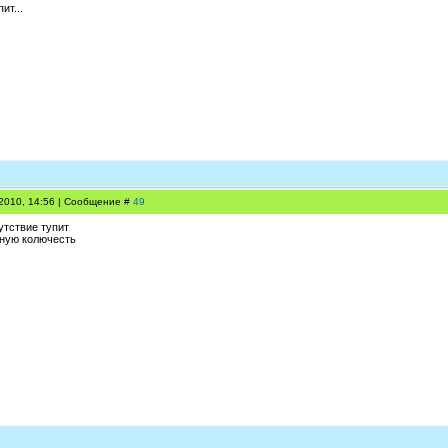
ит...
.2010, 14:56 | Сообщение #
49
сутствие тупит
ную колючесть