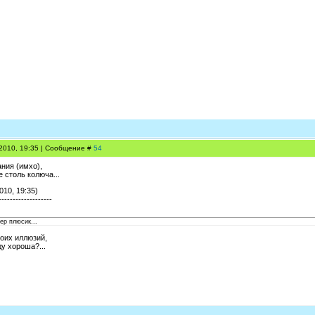
.2010, 19:35 | Сообщение #
54
ания (имхо),
е столь колюча...
010, 19:35)
-------------------
ер плюсик...
воих иллюзий,
у хороша?...