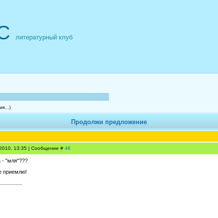
С
литературный клуб
я...)
Продолжи предложение
.2010, 13:35 | Сообщение #
46
 - "мля"???
е приемлю!