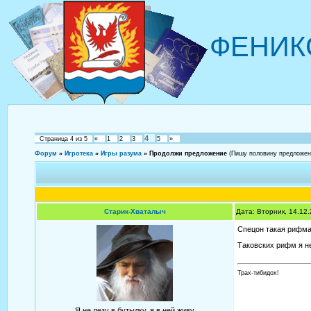
ФЕНИК
4
Страница
4
из
5
«
1
2
3
5
»
Форум
»
Игротека
»
Игры разума
»
Продолжи предложение
(Пишу половину предложени
Старик-Хваталыч
Дата: Вторник, 14.12
Спецон такая рифма
Таковских рифм я н
Трах-тибидох!
Я не лезу в бутылку, я в ней живу