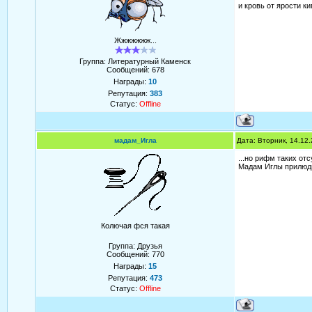
и кровь от ярости кип
Жжжжжжж...
Группа: Литературный Каменск
Сообщений:
678
Награды:
10
Репутация:
383
Статус:
Offline
мадам_Игла
Дата: Вторник, 14.12
...но рифм таких от
Мадам Иглы прилюд
Колючая фся такая
Группа: Друзья
Сообщений:
770
Награды:
15
Репутация:
473
Статус:
Offline