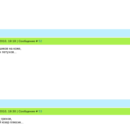
.2010, 19:18 | Сообщение #
52
шиков на коже,
 петухов...
.2010, 19:30 | Сообщение #
53
е грехов,
 юзер плюсик...