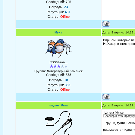
Сообщений:
725
Награды:
23
Репутация:
467
Статус:
Offline
Муха
Дата: Вторник, 14.12
Виршам, которые ве
НеХакер в стих прос
Жжжжжжж...
Группа: Литературный Каменск
Сообщений:
678
Награды:
10
Репутация:
383
Статус:
Offline
мадам_Игла
Дата: Вторник, 14.12
Цитата
(
Муха
)
НеХакер в стих просунул
...груши, туши, ножк
рифма есть - идеи н