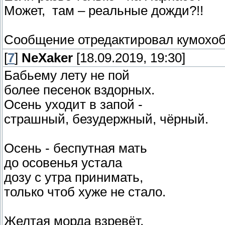
Может, там – реальные дожди?!!
Сообщение отредактировал
кумохо
[
7
]
NeXaker
[18.09.2019, 19:30]
Бабьему лету не пой
более песенок вздорных.
Осень уходит в запой -
страшный, безудержный, чёрный.
Осень - беспутная мать
до осовенья устала
дозу с утра принимать,
только чтоб хуже не стало.
Желтая морда взревёт,