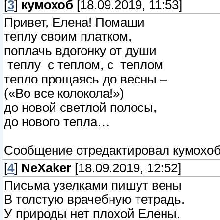
[
3
]
кумохоб
[18.09.2019, 11:53]
Привет, Елена! Помаши
теплу своим платком,
поплачь вдогонку от души
теплу с теплом, с теплом
тепло прощаясь до весны –
(«Во все колокола!»)
до новой светлой полосы,
до нового тепла…
Сообщение отредактировал
кумохо
[
4
]
NeXaker
[18.09.2019, 12:52]
Письма узелками пишут вены
В толстую врачебную тетрадь.
У природы нет плохой Елены.