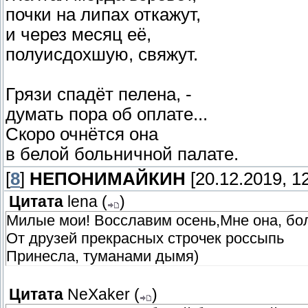
почки на липах откажут,
и через месяц её,
полуисдохшую, свяжут.
Грязи спадёт пелена, -
думать пора об оплате...
Скоро очнётся она
в белой больничной палате.
[
8
]
НЕПОНИМАЙКИН
[20.12.2019, 12
Цитата
lena
(
)
Милые мои! Восславим осень,Мне она, бо
От друзей прекрасных строчек россыпь
Принесла, туманами дымя)
Цитата
NeXaker
(
)