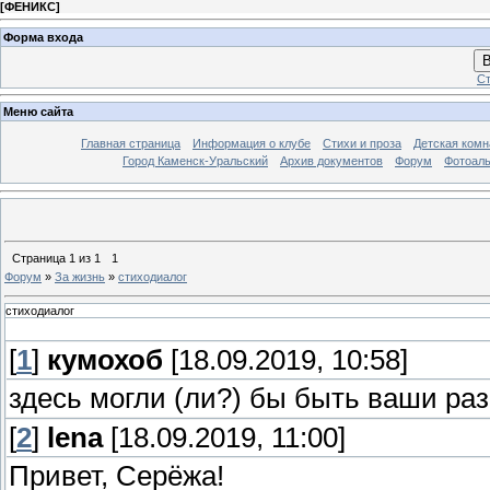
[
ФЕНИКС
]
Форма входа
В
Ст
Меню сайта
Главная страница
Информация о клубе
Стихи и проза
Детская комн
Город Каменск-Уральский
Архив документов
Форум
Фотоал
Страница
1
из
1
1
Форум
»
За жизнь
»
стиходиалог
стиходиалог
[
1
]
кумохоб
[18.09.2019, 10:58]
здесь могли (ли?) бы быть ваши разг
[
2
]
lena
[18.09.2019, 11:00]
Привет, Серёжа!