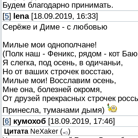
Будем благодарно принимать.
[
5
]
lena
[18.09.2019, 16:33]
Серёже и Диме - с любовью
Милые мои однополчане!
(Полк наш - Феникс, рядом - кот Баю
Я слегка, под осень, в одичаньи,
Но от ваших строчек восстаю,
Милые мои! Восславим осень,
Мне она, болезней окромя,
От друзей прекрасных строчек росс
Принесла, туманами дымя)
[
6
]
кумохоб
[18.09.2019, 17:46]
Цитата
NeXaker
(
)