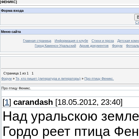
[
ФЕНИКС
]
Форма входа
В
Ст
Меню сайта
Главная страница
Информация о клубе
Стихи и проза
Детская комн
Город Каменск-Уральский
Архив документов
Форум
Фотоал
Страница
1
из
1
1
Форум
»
Те, кто пишет (литература и литераторы)
»
Про птицу Феникс.
Про птицу Феникс.
[
1
]
carandash
[18.05.2012, 23:40]
Над уральскою земл
Гордо реет птица Фен