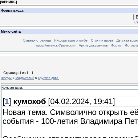
[
ФЕНИКС
]
Форма входа
В
Ст
Меню сайта
Главная страница
Информация о клубе
Стихи и проза
Детская комн
Город Каменск-Уральский
Архив документов
Форум
Фотоал
Страница
1
из
1
1
Форум
»
Мадригалий
»
Круглая дата.
Круглая дата.
[
1
]
кумохоб
[04.02.2024, 19:41]
Новая тема. Символично открыть её
события - 100-летия Владимира Пе