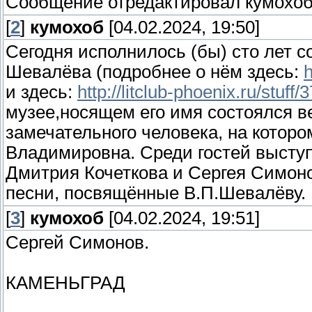
Сообщение отредактировал
кумохо
[
2
]
кумохоб
[04.02.2024, 19:50]
Сегодня исполнилось (бы) сто лет 
Шевалёва (подробнее о нём здесь:
h
и здесь:
http://litclub-phoenix.ru/stuff/
музее,носящем его имя состоялся в
замечательного человека, на котор
Владимировна. Среди гостей выступ
Дмитрия Кочеткова и Сергея Симоно
песни, посвящённые В.П.Шевалёву.
[
3
]
кумохоб
[04.02.2024, 19:51]
Сергей Симонов.
КАМЕНЬГРАД