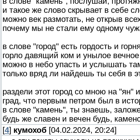
в слове "камень", послушай, протяж
и такое же слово скрывает в себе сл
можно век размотать, не открыв все
почему мы не стали ему одному чуж
в слове "город" есть гордость и горн
горло давящий ком и унылое вечное 
можно в небо упасть и услышать там
только вряд ли найдешь ты себя в эт
раздели этот город со мною на "ян" и
град, что первым петром был в исто
в слове "камень", ты знаешь, залож
будь же славен и вечен будь, камен
[
4
]
кумохоб
[04.02.2024, 20:24]