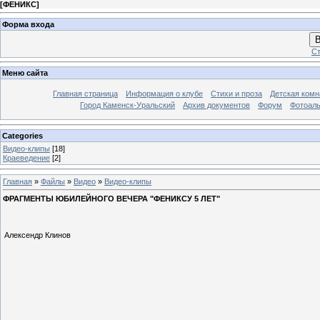
[
ФЕНИКС
]
Форма входа
В
Ст
Меню сайта
Главная страница
Информация о клубе
Стихи и проза
Детская комн
Город Каменск-Уральский
Архив документов
Форум
Фотоал
Categories
Видео-клипы
[18]
Краеведение
[2]
Главная
»
Файлы
»
Видео
»
Видео-клипы
ФРАГМЕНТЫ ЮБИЛЕЙНОГО ВЕЧЕРА "ФЕНИКСУ 5 ЛЕТ"
Алексендр Клинов