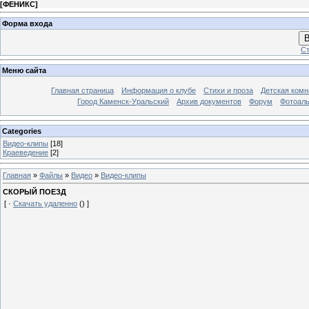
[
ФЕНИКС
]
Форма входа
В
Ст
Меню сайта
Главная страница
Информация о клубе
Стихи и проза
Детская комн
Город Каменск-Уральский
Архив документов
Форум
Фотоал
Categories
Видео-клипы
[18]
Краеведение
[2]
Главная
»
Файлы
»
Видео
»
Видео-клипы
СКОРЫЙ ПОЕЗД
[ ·
Скачать удаленно
() ]