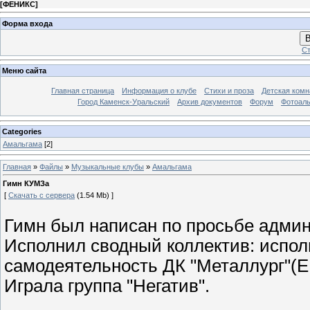
[
ФЕНИКС
]
Форма входа
В
Ст
Меню сайта
Главная страница
Информация о клубе
Стихи и проза
Детская комн
Город Каменск-Уральский
Архив документов
Форум
Фотоал
Categories
Амальгама
[2]
Главная
»
Файлы
»
Музыкальные клубы
»
Амальгама
Гимн КУМЗа
[
Скачать с сервера
(1.54 Mb) ]
Гимн был написан по просьбе адми
Исполнил сводный коллектив: испо
самодеятельность ДК "Металлург"(Е
Играла группа "Негатив".