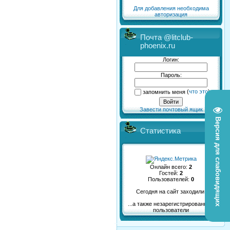
Для добавления необходима
авторизация
Почта @litclub-
phoenix.ru
Логин:
Пароль:
запомнить меня
(
что это
)
Завести почтовый ящик
Версия для слабовидящих
Статистика
Онлайн всего:
2
Гостей:
2
Пользователей:
0
Сегодня на сайт заходили:
...а также незарегистрированные
пользователи