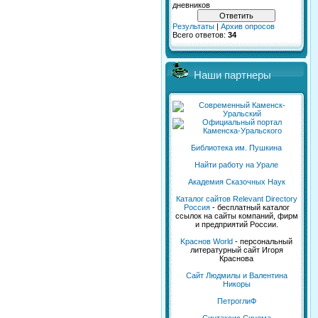
дневников
Результаты
|
Архив опросов
Всего ответов:
34
Наши партнеры
Библиотека им. Пушкина
Найти работу на Урале
Академия Сказочных Наук
Каталог сайтов Relevant Directory
Россия
- бесплатный каталог
ссылок на сайты компаний, фирм
и предприятий России.
Kраснов World
- персональный
литературный сайт Игоря
Краснова
Сайт Людмилы и Валентина
Никоры
ПетроглиФ