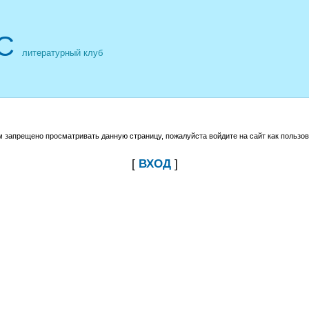
С
литературный клуб
м запрещено просматривать данную страницу, пожалуйста войдите на сайт как пользов
[
ВХОД
]