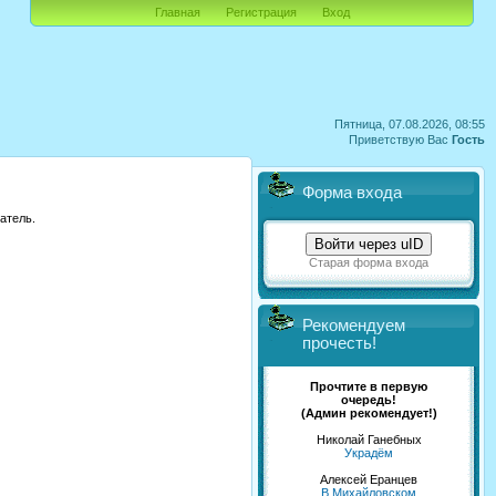
Главная
Регистрация
Вход
Пятница, 07.08.2026, 08:55
Приветствую Вас
Гость
Форма входа
атель.
Войти через uID
Старая форма входа
Рекомендуем
прочесть!
Прочтите в первую
очередь!
(Админ рекомендует!)
Николай Ганебных
Украдём
Алексей Еранцев
В Михайловском