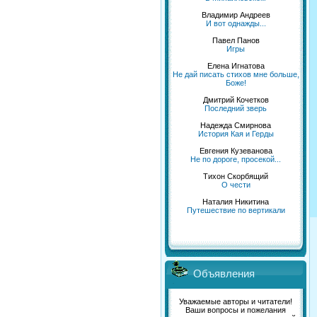
Владимир Андреев
И вот однажды...
Павел Панов
Игры
Елена Игнатова
Не дай писать стихов мне больше,
Боже!
Дмитрий Кочетков
Последний зверь
Надежда Смирнова
История Кая и Герды
Евгения Кузеванова
Не по дороге, просекой...
Тихон Скорбящий
О чести
Наталия Никитина
Путешествие по вертикали
Объявления
Уважаемые авторы и читатели!
Ваши вопросы и пожелания