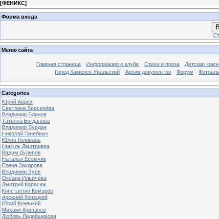
[
ФЕНИКС
]
Форма входа
В
Ст
Меню сайта
Главная страница
Информация о клубе
Стихи и проза
Детская комн
Город Каменск-Уральский
Архив документов
Форум
Фотоал
Categories
Юрий Аврех
Светлана Берсенёва
Владимир Блинов
Татьяна Богданова
Владимир Бурдин
Николай Ганебных
Юлия Головань
Нинэль Дмитриева
Вадим Дулепов
Наталья Есемчик
Елена Захарова
Владимир Зуев
Оксана Ильичёва
Дмитрий Карасюк
Константин Комаров
Арсений Конецкий
Юрий Конецкий
Михаил Кропанёв
Любовь Ладейщикова