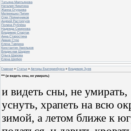
Татьяна Мартьянова
Наталия Никитина
Жанна Огурцова
Матвеюшко Пипин
Олег Пряничников
Андрей Расторгуев
Полина Рублёва
Надежда Смирнова
Владимир Спартак
Анна Старостина
Димир Стро
Елена Таврина
Константин Хмельков
Владислав Шадрин
Ольга Шарова
Елена Шефер
Главная
»
Статьи
»
Авторы Екатеринбурга
»
Владимир Зуев
*** (и видеть сны, не умирать)
и видеть сны, не умирать,
уснуть, храпеть на всю ок
зимой, а летом ближе к ю
податься, и давить кроват