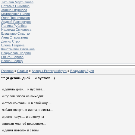
Татьяна Мартьянова
Наталия Никитина
Жанна Огурцова
Матвеюшко Пипин
Олег Пряничников
Андрей Расторгуев
Полина Рублёва
Надежда Смирнова
Владимир Спартак
Анна Старостина
Димир Стро
Елена Таврина
Константин Хмельков
Владислав Шадрин
Ольга Шарова
Елена Шефер
Главная
»
Статьи
»
Авторы Екатеринбурга
»
Владимир Зуев
*** (и девять дней… и пустота…)
и девять дней… и пустота…
и горлом злоба не выходит…
и столько фальши в этой коде –
лабает смерть с листа, с листа…
и режет слух… и в лоскуты
изрезан мозг её рефреном…
и давят потолок и стены