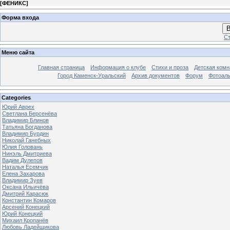
[
ФЕНИКС
]
Форма входа
В
Ст
Меню сайта
Главная страница
Информация о клубе
Стихи и проза
Детская комн
Город Каменск-Уральский
Архив документов
Форум
Фотоал
Categories
Юрий Аврех
Светлана Берсенёва
Владимир Блинов
Татьяна Богданова
Владимир Бурдин
Николай Ганебных
Юлия Головань
Нинэль Дмитриева
Вадим Дулепов
Наталья Есемчик
Елена Захарова
Владимир Зуев
Оксана Ильичёва
Дмитрий Карасюк
Константин Комаров
Арсений Конецкий
Юрий Конецкий
Михаил Кропанёв
Любовь Ладейщикова