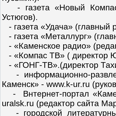
- газета «Новый Компас»
Устюгов).
- газета «Удача» (главный 
- газета «Металлург» (глав
- «Каменское радио» (реда
- «Компас ТВ» ( директор Ю
- «ГОНГ-ТВ».(директор Тахи
- информационно-развлек
Каменск» - www.k-ur.ru (руко
- Bнтернет-портал «Камен
uralsk.ru (редактор сайта М
- городской литературный 