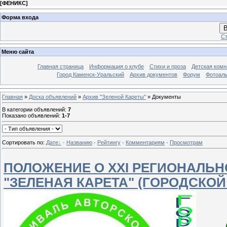
[
ФЕНИКС
]
Форма входа
В
Ст
Меню сайта
Главная страница
Информация о клубе
Стихи и проза
Детская комн
Город Каменск-Уральский
Архив документов
Форум
Фотоал
Главная
»
Доска объявлений
»
Архив "Зеленой Кареты"
» Документы
В категории объявлений
:
7
Показано объявлений
:
1-7
Сортировать по
:
Дате
·
Названию
·
Рейтингу
·
Комментариям
·
Просмотрам
ПОЛОЖЕНИЕ О XXI РЕГИОНАЛЬ
"ЗЕЛЕНАЯ КАРЕТА" (ГОРОДСКОЙ