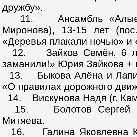
дружбу».
11. Ансамбль «Алые па
Миронова), 13-15 лет (по
«Деревья плакали ночью» и 
12. Зайков Семён, 6 лет 
заманили!» Юрия Зайкова + 
13. Быкова Алёна и Лапина
«О правилах дорожного дви
14. Вискунова Надя (г. Кам
15. Болотов Сергей – 
Митяева.
16. Галина Яковлевна Кир