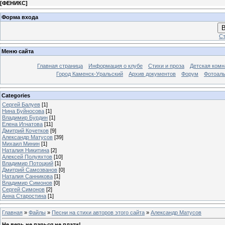
[
ФЕНИКС
]
Форма входа
В
Ст
Меню сайта
Главная страница
Информация о клубе
Стихи и проза
Детская комн
Город Каменск-Уральский
Архив документов
Форум
Фотоал
Categories
Сергей Балуев
[1]
Нина Буйносова
[1]
Владимир Бурдин
[1]
Елена Игнатова
[11]
Дмитрий Кочетков
[9]
Александр Матусов
[39]
Михаил Минин
[1]
Наталия Никитина
[2]
Алексей Полуяхтов
[10]
Владимир Потоцкий
[1]
Дмитрий Самозванов
[0]
Наталия Санникова
[1]
Владимир Симонов
[0]
Сергей Симонов
[2]
Анна Старостина
[1]
Главная
»
Файлы
»
Песни на стихи авторов этого сайта
»
Александр Матусов
Не верь,не парься,не плати!