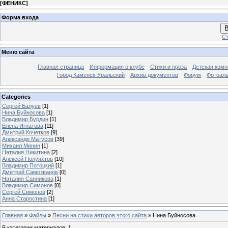
[
ФЕНИКС
]
Форма входа
В
Ст
Меню сайта
Главная страница
Информация о клубе
Стихи и проза
Детская комн
Город Каменск-Уральский
Архив документов
Форум
Фотоал
Categories
Сергей Балуев
[1]
Нина Буйносова
[1]
Владимир Бурдин
[1]
Елена Игнатова
[11]
Дмитрий Кочетков
[9]
Александр Матусов
[39]
Михаил Минин
[1]
Наталия Никитина
[2]
Алексей Полуяхтов
[10]
Владимир Потоцкий
[1]
Дмитрий Самозванов
[0]
Наталия Санникова
[1]
Владимир Симонов
[0]
Сергей Симонов
[2]
Анна Старостина
[1]
Главная
»
Файлы
»
Песни на стихи авторов этого сайта
» Нина Буйносова
В категории материалов
:
1