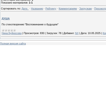
Показано материалов
:
1-1
Сортировать по
:
Дате
·
Названию
·
Рейтингу
·
Комментариям
·
Загрузкам
·
Просмот
ДУША
По стихотворению "Воспоминание о будущем"
Нина Буйносова
|
Просмотров:
830
|
Загрузок:
78
|
Добавил:
NX
|
Дата:
10.05.2025
|
Ко
Полная версия сайта