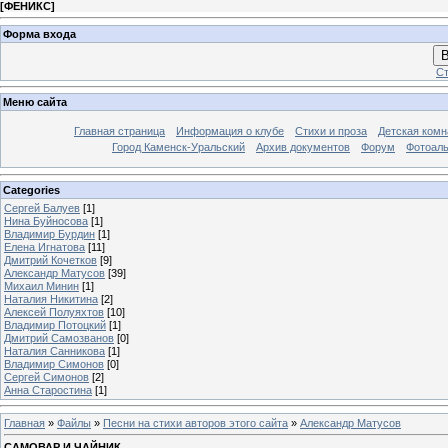
[
ФЕНИКС
]
Форма входа
В
Ст
Меню сайта
Главная страница
Информация о клубе
Стихи и проза
Детская комн
Город Каменск-Уральский
Архив документов
Форум
Фотоал
Categories
Сергей Балуев
[1]
Нина Буйносова
[1]
Владимир Бурдин
[1]
Елена Игнатова
[11]
Дмитрий Кочетков
[9]
Александр Матусов
[39]
Михаил Минин
[1]
Наталия Никитина
[2]
Алексей Полуяхтов
[10]
Владимир Потоцкий
[1]
Дмитрий Самозванов
[0]
Наталия Санникова
[1]
Владимир Симонов
[0]
Сергей Симонов
[2]
Анна Старостина
[1]
Главная
»
Файлы
»
Песни на стихи авторов этого сайта
»
Александр Матусов
САМОВАР И ЧАЙНИК