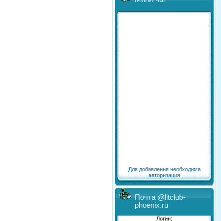
Для добавления необходима
авторизация
Почта @litclub-
phoenix.ru
Логин: