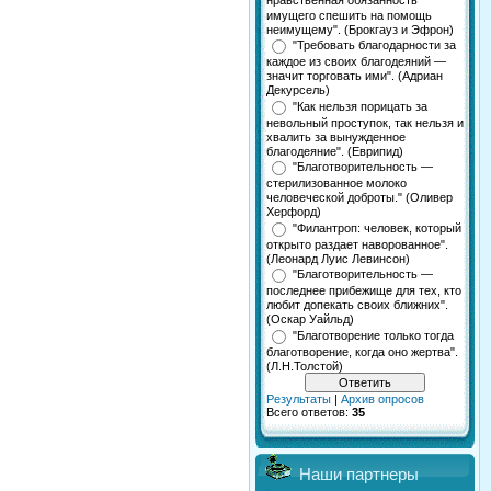
нравственная обязанность
имущего спешить на помощь
неимущему". (Брокгауз и Эфрон)
"Требовать благодарности за
каждое из своих благодеяний —
значит торговать ими". (Адриан
Декурсель)
"Как нельзя порицать за
невольный проступок, так нельзя и
хвалить за вынужденное
благодеяние". (Еврипид)
"Благотворительность —
стерилизованное молоко
человеческой доброты." (Оливер
Херфорд)
"Филантроп: человек, который
открыто раздает наворованное".
(Леонард Луис Левинсон)
"Благотворительность —
последнее прибежище для тех, кто
любит допекать своих ближних".
(Оскар Уайльд)
"Благотворение только тогда
благотворение, когда оно жертва".
(Л.Н.Толстой)
Результаты
|
Архив опросов
Всего ответов:
35
Наши партнеры