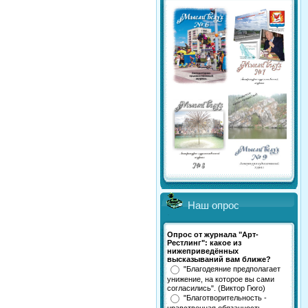
Наш опрос
Опрос от журнала "Арт-
Рестлинг": какое из
нижеприведённых
высказываний вам ближе?
"Благодеяние предполагает
унижение, на которое вы сами
согласились". (Виктор Гюго)
"Благотворительность -