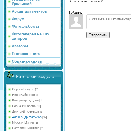
Всего комментариев
:
0
Уральский
Архив документов
Войдите:
Форум
Фотоальбомы
Фотогалереи наших
Отправить
авторов
Аватары
Гостевая книга
Обратная связь
Категории раздела
Сергей Балуев
[1]
Нина Буйносова
[1]
Владимир Бурдин
[1]
Елена Игнатова
[11]
Дмитрий Кочетков
[9]
Александр Матусов
[39]
Михаил Минин
[1]
Наталия Никитина
[2]