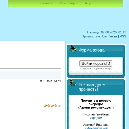
Главная
Регистрация
Вход
Пятница, 07.08.2026, 01:13
Приветствую Вас
Гость
|
RSS
Форма входа
Войти через uID
Старая форма входа
22.11.2012, 09:03
Рекомендуем
прочесть!
Прочтите в первую
очередь!
(Админ рекомендует!)
Николай Ганебных
Украдём
Алексей Еранцев
В Михайловском