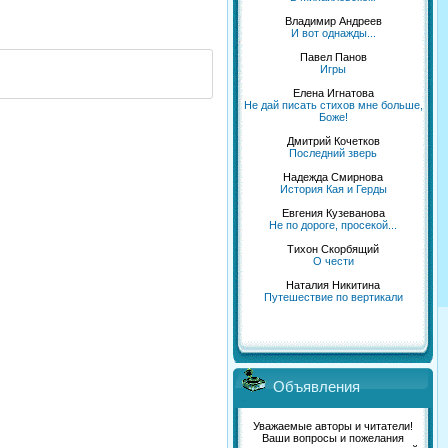
Владимир Андреев
И вот однажды...
Павел Панов
Игры
Елена Игнатова
Не дай писать стихов мне больше,
Боже!
Дмитрий Кочетков
Последний зверь
Надежда Смирнова
История Кая и Герды
Евгения Кузеванова
Не по дороге, просекой...
Тихон Скорбящий
О чести
Наталия Никитина
Путешествие по вертикали
Объявления
Уважаемые авторы и читатели!
Ваши вопросы и пожелания