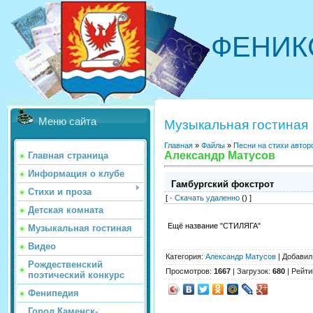
ФЕНИК
Меню сайта
Музыкальная гостиная
Главная
»
Файлы
»
Песни на стихи автор
Александр Матусов
Главная страница
Информация о клубе
Гамбургский фокстрот
Стихи и проза
[ ·
Скачать удаленно
() ]
Детская комната
Ещё название "СТИЛЯГА"
Музыкальная гостиная
Видео
Категория
:
Александр Матусов
|
Добавил
Рождественский
Просмотров
:
1667
|
Загрузок
:
680
|
Рейти
поэтический конкурс
Фенипедия
Город Каменск-