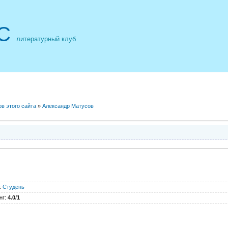
С
литературный клуб
ов этого сайта
»
Александр Матусов
:
Студень
нг
:
4.0
/
1