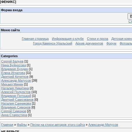
[
ФЕНИКС
]
Форма входа
В
Ст
Меню сайта
Главная страница
Информация о клубе
Стихи и проза
Детская комн
Город Каменск-Уральский
Архив документов
Форум
Фотоал
Categories
Сергей Балуев
[1]
Нина Буйносова
[1]
Владимир Бурдин
[1]
Елена Игнатова
[11]
Дмитрий Кочетков
[9]
Александр Матусов
[39]
Михаил Минин
[1]
Наталия Никитина
[2]
Алексей Полуяхтов
[10]
Владимир Потоцкий
[1]
Дмитрий Самозванов
[0]
Наталия Санникова
[1]
Владимир Симонов
[0]
Сергей Симонов
[2]
Анна Старостина
[1]
Главная
»
Файлы
»
Песни на стихи авторов этого сайта
»
Александр Матусов
НЕ ВЕРЬТЕ