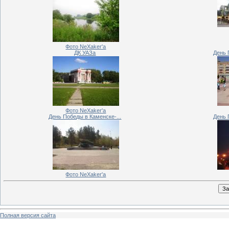
Фото NeXaker'a
ДК УАЗа
День 
Фото NeXaker'a
День Победы в Каменске-...
День 
Фото NeXaker'a
Полная версия сайта