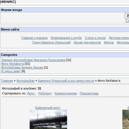
[
ФЕНИКС
]
Форма входа
В
Ст
Меню сайта
Главная страница
Информация о клубе
Стихи и проза
Детская комн
Город Каменск-Уральский
Архив документов
Форум
Фотоал
Categories
Зимние фотопейзажи Михаила Полыгалова
[11]
Фото NeXaker'a
[31]
Фотопейзажи Андрея Ляхова
[1]
Я здесь живу
[6]
Главная
»
Фотоальбом
»
Каменск-Уральский и его окрестности
» Фото NeXaker'a
Фотографий в альбоме
:
31
Сортировать по
:
Дате
·
Рейтингу
·
Комментариям
·
Просмотрам
Байновский мост