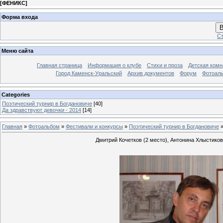
[
ФЕНИКС
]
Форма входа
В
Ст
Меню сайта
Главная страница
Информация о клубе
Стихи и проза
Детская комн
Город Каменск-Уральский
Архив документов
Форум
Фотоал
Categories
Поэтический турнир в Богдановиче
[40]
Да здравствуют девочки - 2014
[14]
Главная
»
Фотоальбом
»
Фестивали и конкурсы
»
Поэтический турнир в Богдановиче
»
Дмитрий Кочетков (2 место), Антонина Хлыстико