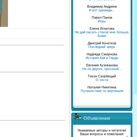
Владимир Андреев
И вот однажды...
Павел Панов
Игры
Елена Игнатова
Не дай писать стихов мне больше,
Боже!
Дмитрий Кочетков
Последний зверь
Надежда Смирнова
История Кая и Герды
Евгения Кузеванова
Не по дороге, просекой...
Тихон Скорбящий
О чести
Наталия Никитина
Путешествие по вертикали
Объявления
Уважаемые авторы и читатели!
Ваши вопросы и пожелания