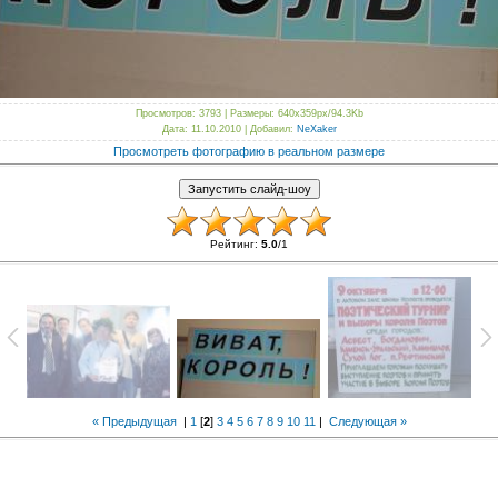
Просмотров
: 3793 |
Размеры
: 640x359px/94.3Kb
Дата
: 11.10.2010 |
Добавил
:
NeXaker
Просмотреть фотографию в реальном размере
Рейтинг
:
5.0
/
1
« Предыдущая
|
1
[
2
]
3
4
5
6
7
8
9
10
11
|
Следующая »