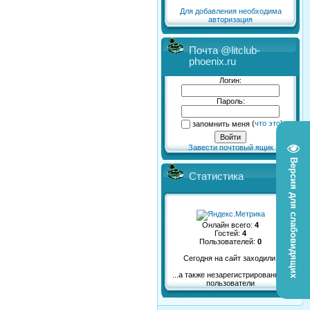
Для добавления необходима
авторизация
Почта @litclub-
phoenix.ru
Логин:
Пароль:
запомнить меня
(
что это
)
Завести почтовый ящик
Версия для слабовидящих
Статистика
Онлайн всего:
4
Гостей:
4
Пользователей:
0
Сегодня на сайт заходили:
...а также незарегистрированные
пользователи