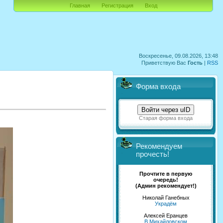
Главная
Регистрация
Вход
Воскресенье, 09.08.2026, 13:48
Приветствую Вас
Гость
|
RSS
Форма входа
Войти через uID
Старая форма входа
Рекомендуем
прочесть!
Прочтите в первую
очередь!
(Админ рекомендует!)
Николай Ганебных
Украдём
Алексей Еранцев
В Михайловском