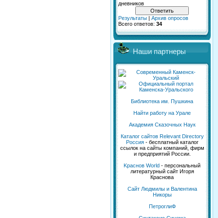
дневников
Результаты
|
Архив опросов
Всего ответов:
34
Наши партнеры
Библиотека им. Пушкина
Найти работу на Урале
Академия Сказочных Наук
Каталог сайтов Relevant Directory
Россия
- бесплатный каталог
ссылок на сайты компаний, фирм
и предприятий России.
Kраснов World
- персональный
литературный сайт Игоря
Краснова
Сайт Людмилы и Валентина
Никоры
ПетроглиФ