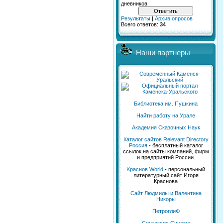
дневников
Результаты
|
Архив опросов
Всего ответов:
34
Наши партнеры
Библиотека им. Пушкина
Найти работу на Урале
Академия Сказочных Наук
Каталог сайтов Relevant Directory
Россия
- бесплатный каталог
ссылок на сайты компаний, фирм
и предприятий России.
Kраснов World
- персональный
литературный сайт Игоря
Краснова
Сайт Людмилы и Валентина
Никоры
ПетроглиФ