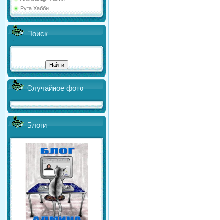
Рута Хабби
Поиск
Случайное фото
Блоги