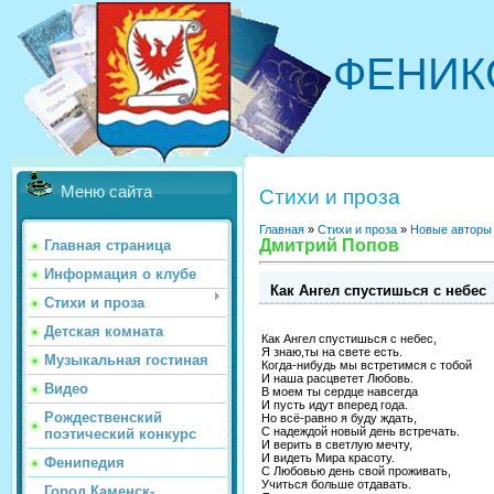
ФЕНИК
Меню сайта
Стихи и проза
Главная
»
Стихи и проза
»
Новые авторы
Дмитрий Попов
Главная страница
Информация о клубе
Как Ангел спустишься с небес
Стихи и проза
Детская комната
Как Ангел спустишься с небес,
Я знаю,ты на свете есть.
Музыкальная гостиная
Когда-нибудь мы встретимся с тобой
И наша расцветет Любовь.
Видео
В моем ты сердце навсегда
И пусть идут вперед года.
Рождественский
Но всё-равно я буду ждать,
С надеждой новый день встречать.
поэтический конкурс
И верить в светлую мечту,
И видеть Мира красоту.
Фенипедия
С Любовью день свой проживать,
Учиться больше отдавать.
Город Каменск-