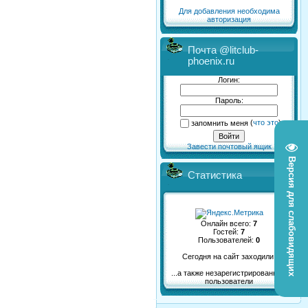
Для добавления необходима
авторизация
Почта @litclub-
phoenix.ru
Логин:
Пароль:
запомнить меня
(
что это
)
Завести почтовый ящик
Версия для слабовидящих
Статистика
Онлайн всего:
7
Гостей:
7
Пользователей:
0
Сегодня на сайт заходили:
...а также незарегистрированные
пользователи