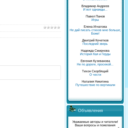
Владимир Андреев
И вот однажды...
Павел Панов
Игры
Елена Игнатова
Не дай писать стихов мне больше,
Боже!
Дмитрий Кочетков
Последний зверь
Надежда Смирнова
История Кая и Герды
Евгения Кузеванова
Не по дороге, просекой...
Тихон Скорбящий
О чести
Наталия Никитина
Путешествие по вертикали
Объявления
Уважаемые авторы и читатели!
Ваши вопросы и пожелания