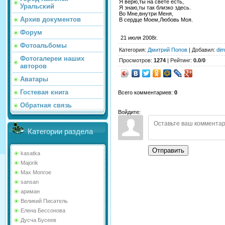
Я верю,ты на свете есть,
Уральский
Я знаю,ты так близко здесь.
Во Мне,внутри Меня,
Архив документов
В сердце Моем,Любовь Моя.
Форум
21 июля 2008г.
Фотоальбомы
Категория
:
Дмитрий Попов
|
Добавил
:
di
Фотогалереи наших
Просмотров
:
1274
|
Рейтинг
:
0.0
/
0
авторов
Аватары
Гостевая книга
Всего комментариев
:
0
Обратная связь
Войдите:
Категории раздела
Отправить
kasatka
Majorik
Max Monroe
sansan
ариман
Великий Писатель
Елена Бессонова
Дусча Бусеев