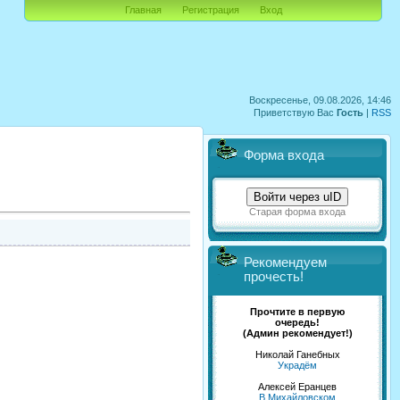
Главная
Регистрация
Вход
Воскресенье, 09.08.2026, 14:46
Приветствую Вас
Гость
|
RSS
Форма входа
Войти через uID
Старая форма входа
Рекомендуем
прочесть!
Прочтите в первую
очередь!
(Админ рекомендует!)
Николай Ганебных
Украдём
Алексей Еранцев
В Михайловском