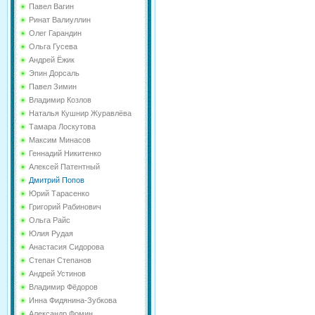
Павел Вагин
Ринат Валиуллин
Олег Гарандин
Ольга Гусева
Андрей Ёжик
Эпин Дорсаль
Павел Зимин
Владимир Козлов
Наталья Кушнир Журавлёва
Тамара Лоскутова
Максим Минасов
Геннадий Никитенко
Алексей Патентный
Дмитрий Попов
Юрий Тарасенко
Григорий Рабинович
Ольга Райс
Юлия Рудая
Анастасия Сидорова
Степан Степанов
Андрей Устинов
Владимир Фёдоров
Инна Фидянина-Зубкова
Александр Фомин