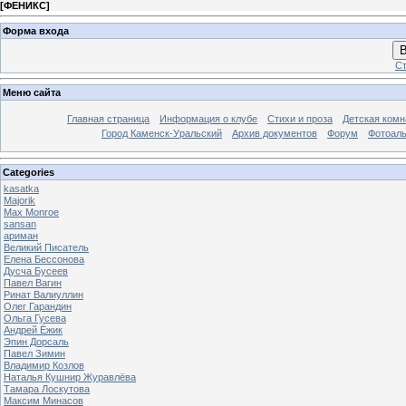
[
ФЕНИКС
]
Форма входа
В
Ст
Меню сайта
Главная страница
Информация о клубе
Стихи и проза
Детская комн
Город Каменск-Уральский
Архив документов
Форум
Фотоал
Categories
kasatka
Majorik
Max Monroe
sansan
ариман
Великий Писатель
Елена Бессонова
Дусча Бусеев
Павел Вагин
Ринат Валиуллин
Олег Гарандин
Ольга Гусева
Андрей Ёжик
Эпин Дорсаль
Павел Зимин
Владимир Козлов
Наталья Кушнир Журавлёва
Тамара Лоскутова
Максим Минасов