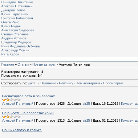
Геннадий Никитенко
Алексей Патентный
Дмитрий Попов
Юрий Тарасенко
Григорий Рабинович
Ольга Райс
Юлия Рудая
Анастасия Сидорова
Степан Степанов
Андрей Устинов
Владимир Фёдоров
Инна Фидянина-Зубкова
Александр Фомин
Рута Хабби
Главная
»
Статьи
»
Новые авторы
» Алексей Патентный
В категории материалов
:
4
Показано материалов
:
1-4
Сортировать по
:
Дате
·
Названию
·
Рейтингу
·
Комментариям
·
Просмотрам
Распахнутое лето в занавесках
Алексей Патентный
|
Просмотров:
1428
|
Добавил:
air25
|
Дата:
16.11.2013
|
Комментар
На высоте, на парапетах крыш
Алексей Патентный
|
Просмотров:
1313
|
Добавил:
air25
|
Дата:
01.11.2013
|
Комментар
По щиколотку в гальке