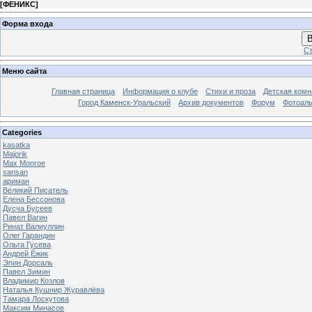
[
ФЕНИКС
]
Форма входа
В
Ст
Меню сайта
Главная страница
Информация о клубе
Стихи и проза
Детская комн
Город Каменск-Уральский
Архив документов
Форум
Фотоал
Categories
kasatka
Majorik
Max Monroe
sansan
ариман
Великий Писатель
Елена Бессонова
Дусча Бусеев
Павел Вагин
Ринат Валиуллин
Олег Гарандин
Ольга Гусева
Андрей Ёжик
Эпин Дорсаль
Павел Зимин
Владимир Козлов
Наталья Кушнир Журавлёва
Тамара Лоскутова
Максим Минасов