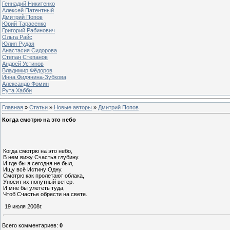
Геннадий Никитенко
Алексей Патентный
Дмитрий Попов
Юрий Тарасенко
Григорий Рабинович
Ольга Райс
Юлия Рудая
Анастасия Сидорова
Степан Степанов
Андрей Устинов
Владимир Фёдоров
Инна Фидянина-Зубкова
Александр Фомин
Рута Хабби
Главная
»
Статьи
»
Новые авторы
»
Дмитрий Попов
Когда смотрю на это небо
Когда смотрю на это небо,
В нем вижу Счастья глубину.
И где бы я сегодня не был,
Ищу всё Истину Одну.
Смотрю как пролетают облака,
Уносит их попутный ветер.
И мне бы улететь туда,
Чтоб Счастье обрести на свете.
19 июля 2008г.
Всего комментариев
:
0