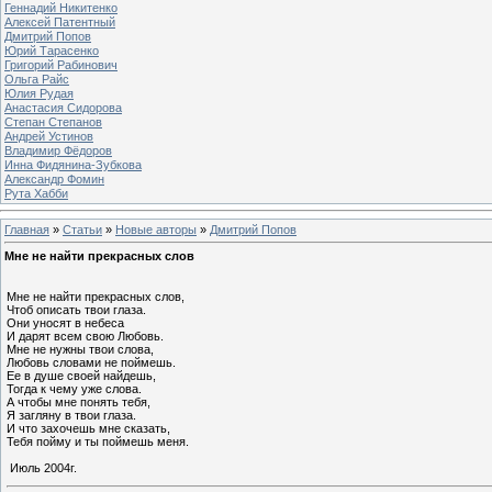
Геннадий Никитенко
Алексей Патентный
Дмитрий Попов
Юрий Тарасенко
Григорий Рабинович
Ольга Райс
Юлия Рудая
Анастасия Сидорова
Степан Степанов
Андрей Устинов
Владимир Фёдоров
Инна Фидянина-Зубкова
Александр Фомин
Рута Хабби
Главная
»
Статьи
»
Новые авторы
»
Дмитрий Попов
Мне не найти прекрасных слов
Мне не найти прекрасных слов,
Чтоб описать твои глаза.
Они уносят в небеса
И дарят всем свою Любовь.
Мне не нужны твои слова,
Любовь словами не поймешь.
Ее в душе своей найдешь,
Тогда к чему уже слова.
А чтобы мне понять тебя,
Я загляну в твои глаза.
И что захочешь мне сказать,
Тебя пойму и ты поймешь меня.
Июль 2004г.