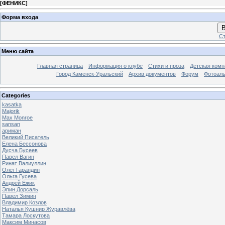
[
ФЕНИКС
]
Форма входа
В
Ст
Меню сайта
Главная страница
Информация о клубе
Стихи и проза
Детская комн
Город Каменск-Уральский
Архив документов
Форум
Фотоал
Categories
kasatka
Majorik
Max Monroe
sansan
ариман
Великий Писатель
Елена Бессонова
Дусча Бусеев
Павел Вагин
Ринат Валиуллин
Олег Гарандин
Ольга Гусева
Андрей Ёжик
Эпин Дорсаль
Павел Зимин
Владимир Козлов
Наталья Кушнир Журавлёва
Тамара Лоскутова
Максим Минасов