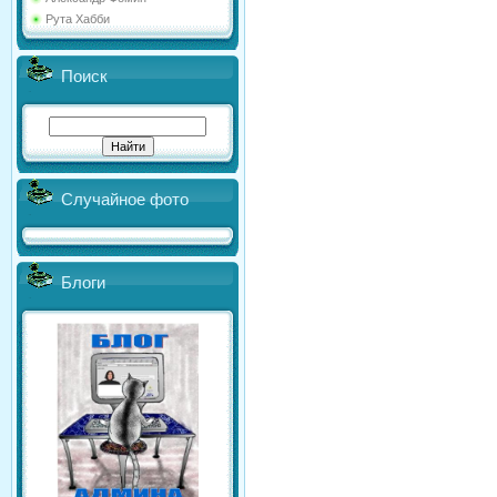
Рута Хабби
Поиск
Случайное фото
Блоги