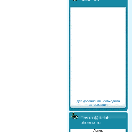
Для добавления необходима
авторизация
Почта @litclub-
phoenix.ru
Логин: