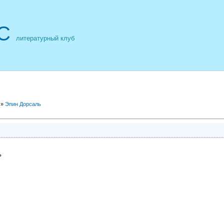
С
литературный клуб
»
Эпин Дорсаль
ь