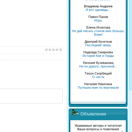
Владимир Андреев
И вот однажды...
Павел Панов
Игры
Елена Игнатова
Не дай писать стихов мне больше,
Боже!
Дмитрий Кочетков
Последний зверь
Надежда Смирнова
История Кая и Герды
Евгения Кузеванова
Не по дороге, просекой...
Тихон Скорбящий
О чести
Наталия Никитина
Путешествие по вертикали
Объявления
Уважаемые авторы и читатели!
Ваши вопросы и пожелания