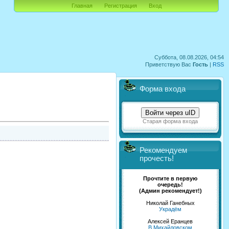
Главная
Регистрация
Вход
Суббота, 08.08.2026, 04:54
Приветствую Вас
Гость
|
RSS
Форма входа
Войти через uID
Старая форма входа
Рекомендуем
прочесть!
Прочтите в первую
очередь!
(Админ рекомендует!)
Николай Ганебных
Украдём
Алексей Еранцев
В Михайловском