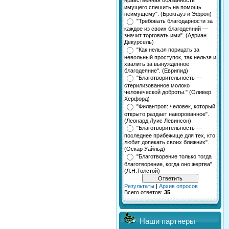
нравственная обязанность
имущего спешить на помощь
неимущему". (Брокгауз и Эфрон)
"Требовать благодарности за
каждое из своих благодеяний —
значит торговать ими". (Адриан
Декурсель)
"Как нельзя порицать за
невольный проступок, так нельзя и
хвалить за вынужденное
благодеяние". (Еврипид)
"Благотворительность —
стерилизованное молоко
человеческой доброты." (Оливер
Херфорд)
"Филантроп: человек, который
открыто раздает наворованное".
(Леонард Луис Левинсон)
"Благотворительность —
последнее прибежище для тех, кто
любит допекать своих ближних".
(Оскар Уайльд)
"Благотворение только тогда
благотворение, когда оно жертва".
(Л.Н.Толстой)
Результаты
|
Архив опросов
Всего ответов:
35
Наши партнеры