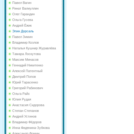
Павел Вагин
Ринат Валиуллин
Олег Гарандин
Ольга Гусева
Андрей Ёжик
Эпин Дорсаль
Павел Зимин
Владимир Козлов
Наталья Кушнир Журавлёва
Тамара Лоскутова
Максим Минасов
Геннадий Никитенко
Алексей Патентный
Дмитрий Попов
Юрий Тарасенко
Григорий Рабинович
Ольга Райс
Юлия Рудая
Анастасия Сидорова
Степан Степанов
Андрей Устинов
Владимир Фёдоров
Инна Фидянина-Зубкова
Александр Фомин