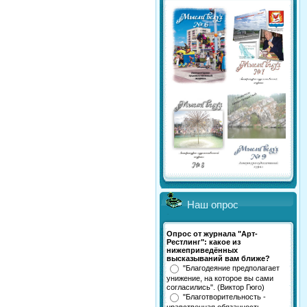
Наш опрос
Опрос от журнала "Арт-
Рестлинг": какое из
нижеприведённых
высказываний вам ближе?
"Благодеяние предполагает
унижение, на которое вы сами
согласились". (Виктор Гюго)
"Благотворительность -