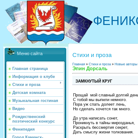
ФЕНИК
Меню сайта
Стихи и проза
Главная
»
Стихи и проза
»
Новые авторы
Эпин Дорсаль
Главная страница
Информация о клубе
ЗАМКНУТЫЙ КРУГ
Стихи и проза
Детская комната
Прощай мой славный долгий ден
С тобой мы выпили немного.
Музыкальная гостиная
Пора уж спать долеет лень,
Видео
Но сделать хочется так много.
Рождественский
До утра написать сонет,
поэтический конкурс
Проникнуть в тайны мирозданья,
Раскрыть бессмертия секрет,
Фенипедия
Дать смыслу жизни толкования.
Город Каменск-