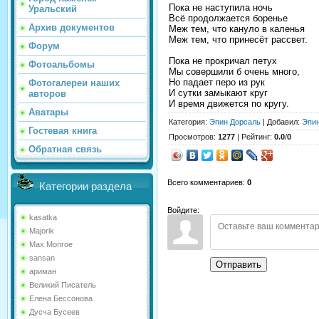
Пока не наступила ночь
Уральский
Всё продолжается боренье
Архив документов
Меж тем, что кануло в каленья
Меж тем, что принесёт рассвет.
Форум
Пока не прокричал петух
Фотоальбомы
Мы совершили б очень много,
Но падает перо из рук
Фотогалереи наших
И сутки замыкают круг
авторов
И время движется по кругу.
Аватары
Категория
:
Эпин Дорсаль
|
Добавил
:
Эпи
Гостевая книга
Просмотров
:
1277
|
Рейтинг
:
0.0
/
0
Обратная связь
Всего комментариев
:
0
Категории раздела
Войдите:
kasatka
Majorik
Max Monroe
sansan
Отправить
ариман
Великий Писатель
Елена Бессонова
Дусча Бусеев