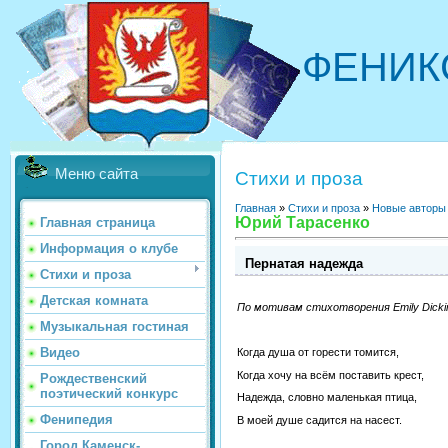
ФЕНИК
Меню сайта
Стихи и проза
Главная
»
Стихи и проза
»
Новые авторы
Юрий Тарасенко
Главная страница
Информация о клубе
Пернатая надежда
Стихи и проза
Детская комната
По
мотивам
стихотворения
Emily Dicki
Музыкальная гостиная
Видео
Когда душа от горести томится,
Когда хочу на всём поставить крест,
Рождественский
поэтический конкурс
Надежда, словно маленькая птица,
Фенипедия
В моей душе садится на насест.
Город Каменск-