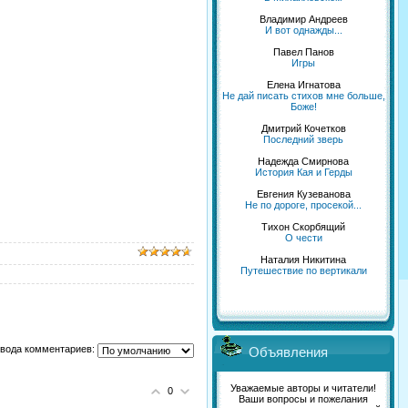
Владимир Андреев
И вот однажды...
Павел Панов
Игры
Елена Игнатова
Не дай писать стихов мне больше,
Боже!
Дмитрий Кочетков
Последний зверь
Надежда Смирнова
История Кая и Герды
Евгения Кузеванова
Не по дороге, просекой...
Тихон Скорбящий
О чести
Наталия Никитина
Путешествие по вертикали
вода комментариев:
Объявления
Уважаемые авторы и читатели!
0
Ваши вопросы и пожелания