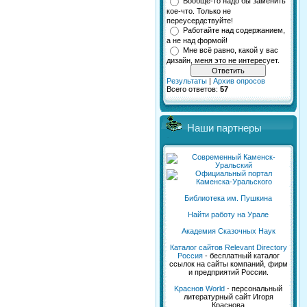
Вообще-то надо бы заменить
кое-что. Только не
переусердствуйте!
Работайте над содержанием,
а не над формой!
Мне всё равно, какой у вас
дизайн, меня это не интересует.
Результаты
|
Архив опросов
Всего ответов:
57
Наши партнеры
Библиотека им. Пушкина
Найти работу на Урале
Академия Сказочных Наук
Каталог сайтов Relevant Directory
Россия
- бесплатный каталог
ссылок на сайты компаний, фирм
и предприятий России.
Kраснов World
- персональный
литературный сайт Игоря
Краснова