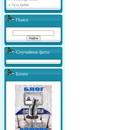
Рута Хабби
Поиск
Случайное фото
Блоги