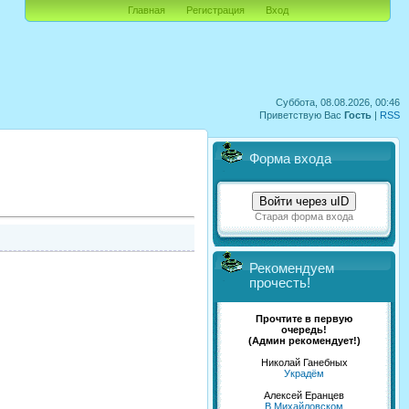
Главная
Регистрация
Вход
Суббота, 08.08.2026, 00:46
Приветствую Вас
Гость
|
RSS
Форма входа
Войти через uID
Старая форма входа
Рекомендуем
прочесть!
Прочтите в первую
очередь!
(Админ рекомендует!)
Николай Ганебных
Украдём
Алексей Еранцев
В Михайловском