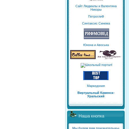
Сайт Людмилы и Валентина
Никоры
ПетроглиФ
Синтаксис Синема
Юнона и Авоська
Маркедония
Виртуальный Каменск-
Уральский
Наша кнопка
Мы будем вам признательны,