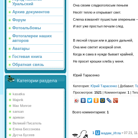
Уральский
Она своим сладкоголосым пеньем
Архив документов
Несёт тепло и открывает свет.
Слегка взмахнёт пушистым опереньем –
Форум
И вот уже простыл печали след.
Фотоальбомы
Фотогалереи наших
авторов
В лесной глуши или в дороге дальней,
Она мне светит искоркой огня.
Аватары
Когда ж сама в нужде бывает крайней,
Гостевая книга
Не просит крошки хлеба у меня.
Обратная связь
Юрий Тарасенко
Категории раздела
Категория
:
Юрий Тарасенко
|
Добавил
:
T
Просмотров
:
1521
|
Комментарии
:
1
|
Тег
kasatka
Majorik
Max Monroe
sansan
Всего комментариев
:
1
ариман
Великий Писатель
Елена Бессонова
1
• 07:21, 1
мадам_Игла
Дусча Бусеев