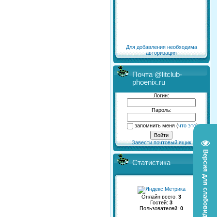
Для добавления необходима
авторизация
Почта @litclub-
phoenix.ru
Логин:
Пароль:
запомнить меня
(
что это
)
Завести почтовый ящик
Версия для слабовидящих
Статистика
Онлайн всего:
3
Гостей:
3
Пользователей:
0