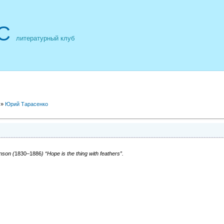
С
литературный клуб
»
Юрий Тарасенко
nson (
1830–1886
) “Hope is the thing with feathers”.