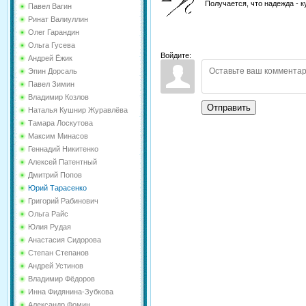
Получается, что надежда - 
Павел Вагин
Ринат Валиуллин
Олег Гарандин
Ольга Гусева
Войдите:
Андрей Ёжик
Эпин Дорсаль
Павел Зимин
Владимир Козлов
Отправить
Наталья Кушнир Журавлёва
Тамара Лоскутова
Максим Минасов
Геннадий Никитенко
Алексей Патентный
Дмитрий Попов
Юрий Тарасенко
Григорий Рабинович
Ольга Райс
Юлия Рудая
Анастасия Сидорова
Степан Степанов
Андрей Устинов
Владимир Фёдоров
Инна Фидянина-Зубкова
Александр Фомин