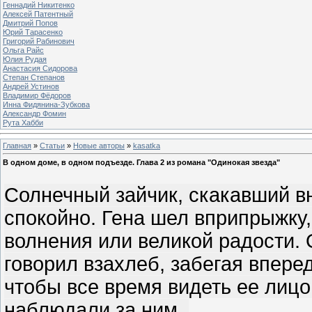
Геннадий Никитенко
Алексей Патентный
Дмитрий Попов
Юрий Тарасенко
Григорий Рабинович
Ольга Райс
Юлия Рудая
Анастасия Сидорова
Степан Степанов
Андрей Устинов
Владимир Фёдоров
Инна Фидянина-Зубкова
Александр Фомин
Рута Хабби
Главная
»
Статьи
»
Новые авторы
»
kasatka
В одном доме, в одном подъезде. Глава 2 из романа "Одинокая звезда"
Солнечный зайчик, скакавший вн
спокойно. Гена шел вприпрыжку,
волнения или великой радости. 
говорил взахлеб, забегая впере
чтобы все время видеть ее лиц
наблюдали за ним.