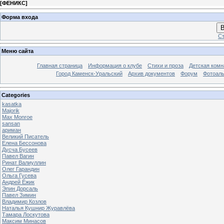
[
ФЕНИКС
]
Форма входа
В
Ст
Меню сайта
Главная страница
Информация о клубе
Стихи и проза
Детская комн
Город Каменск-Уральский
Архив документов
Форум
Фотоал
Categories
kasatka
Majorik
Max Monroe
sansan
ариман
Великий Писатель
Елена Бессонова
Дусча Бусеев
Павел Вагин
Ринат Валиуллин
Олег Гарандин
Ольга Гусева
Андрей Ёжик
Эпин Дорсаль
Павел Зимин
Владимир Козлов
Наталья Кушнир Журавлёва
Тамара Лоскутова
Максим Минасов