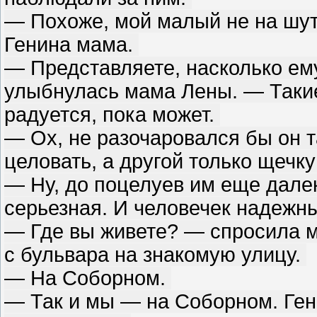
— Похоже, мой малый не на шут
Генина мама.
— Представляете, насколько ем
улыбнулась мама Лены. — Такие
радуется, пока может.
— Ох, не разочаровался бы он т
целовать, а другой только щечк
— Ну, до поцелуев им еще дале
серьезная. И человечек надежн
— Где вы живете? — спросила м
с бульвара на знакомую улицу.
— На Соборном.
— Так и мы — на Соборном. Ге