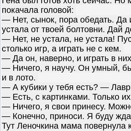
Гена был готов хоть сейчас. Но 
покачала головой:
— Нет, сынок, пора обедать. Да 
устала от твоей болтовни. Дай 
— Нет, не устала, не устала! Пу
столько игр, а играть не с кем.
— Да он, наверно, и играть в ни
— Ничего, я научу. Он умный, б
и в лото.
— А кубики у тебя есть? — Лавр
— Есть, с картинками. Только и
— Ничего, я свои принесу. Мож
— Конечно, приноси. Я буду жда
Тут Леночкина мама повернула к