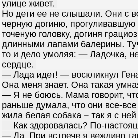
улице живет.
Но дети ее не слышали. Они с 
черную догиню, прогуливавшую н
точеную головку, догиня грацио
длинными лапами балерины. Туч
то и дело умоляя: — Ладочка, не
сердце.
— Лада идет! — воскликнул Гена
Она меня знает. Она такая умна
— Я не боюсь. Мама говорит, что
раньше думала, что они все-все
жила белая собака − так я с не
— Как здоровалась? По-насто
— Да. При встрече я вежливо та