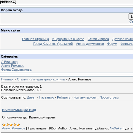
[
ФЕНИКС
]
Форма входа
В
Ст
Меню сайта
Главная страница
Информация о клубе
Стихи и проза
Детская комн
Город Каменск-Уральский
Архив документов
Форум
Фотоал
Categories
Л.Вильмер
Алекс Романов
Фаина Садовникова
Главная
»
Статьи
»
Литературная критика
» Алекс Романов
В категории материалов
:
1
Показано материалов
:
1-1
Сортировать по
:
Дате
·
Названию
·
Рейтингу
·
Комментариям
·
Просмотрам
ВЫМИРАЮЩИЙ ВИД
О положении дел Каменской прозы
Алекс Романов
|
Просмотров:
1655
|
Author:
Алекс Романов
|
Добавил:
NeXaker
|
Дата