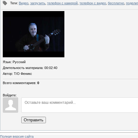
Теги
:
Видео
,
загрузить
,
телефон с камерой
,
телефон с видео
,
бесплатно
,
подели
Язык
: Русский
Длительность материала
: 00:02:40
Автор
: Т/О Феникс
Всего комментариев
:
0
Войдите:
Отправить
Полная версия сайта