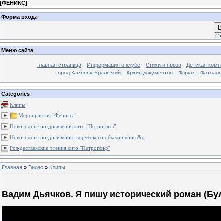
[
ФЕНИКС
]
Форма входа
В
Ст
Меню сайта
Главная страница
Информация о клубе
Стихи и проза
Детская комн
Город Каменск-Уральский
Архив документов
Форум
Фотоал
Categories
Клипы
Мероприятия "Феникса"
Новогодние поздравления лито "Петроглиф"
Новогодние поздравления творческого объединения &q
Рождественские чтения лито "Петроглиф"
Главная
»
Видео
»
Клипы
Вадим Дьячков. Я пишу исторический роман (Бу